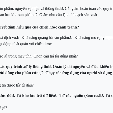
B.
n phẩm, nguyên vật liệu và thông tin.
Cắt giảm hoàn toàn các quy tr
D.
ian lưu kho sản phẩm.
Giảm nhu cầu lập kế hoạch sản xuất.
uyết định hiệu quả của chiến lược cạnh tranh?
B.
C.
và dịch vụ.
Khả năng quảng bá sản phẩm.
Khả năng mở rộng thị tr
t động nhất quán với chiến lược.
ò gì trong máy tính. Chọn câu trả lời đúng nhất?
B.
các quy trình xử lý thông tin
Quản lý tài nguyên và điều khiển 
D.
ười dùng cho phần cứng
Chạy các ứng dụng của người sử dụng
 tin được lấy từ đâu?
B.
C.
D.
rước đó
Từ kho lưu trữ dữ liệu
Từ các nguồn (Sources)
Từ c
à gì?