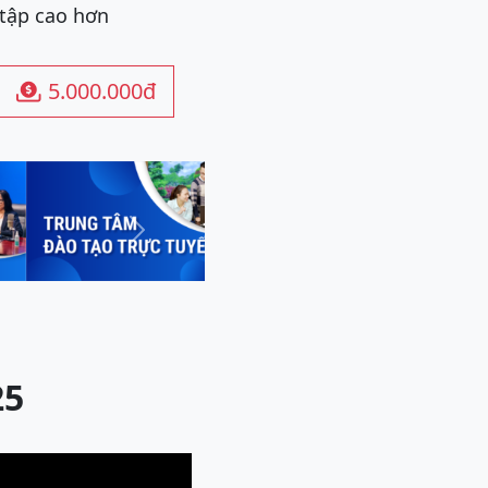
 tập cao hơn
5.000.000đ

Next
25