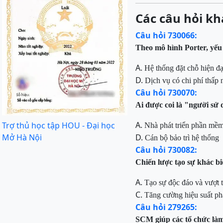
Các câu hỏi kh
Câu hỏi 730066:
Theo mô hình Porter, yếu 
A.
Hệ thống đặt chỗ hiện đạ
D.
Dịch vụ có chi phí thấp 
Câu hỏi 730070:
Ai được coi là "người sử 
A.
Trợ thủ học tập HOU - Đại học
Nhà phát triển phần mề
Mở Hà Nội
D.
Cán bộ bảo trì hệ thống
Câu hỏi 730082:
Chiến lược tạo sự khác b
A.
Tạo sự độc đáo và vượt t
C.
Tăng cường hiệu suất ph
Câu hỏi 279265:
SCM giúp các tổ chức làm