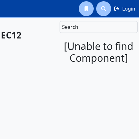
Login



Search
 EC12
[Unable to find
Component]