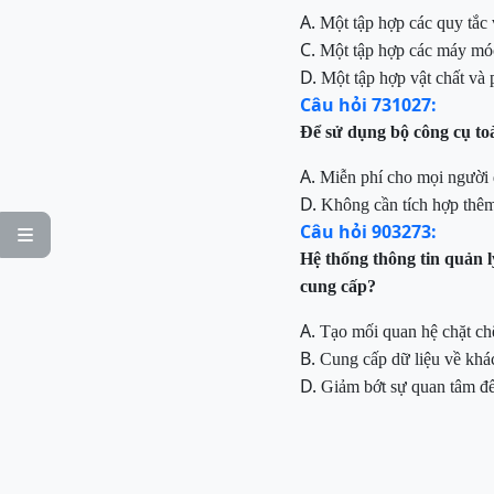
A.
Một tập hợp các quy tắc 
C.
Một tập hợp các máy móc
D.
Một tập hợp vật chất và 
Câu hỏi 731027:
Để sử dụng bộ công cụ to
A.
Miễn phí cho mọi người
D.
Không cần tích hợp thê
Câu hỏi 903273:

Hệ thống thông tin quản 
cung cấp?
A.
Tạo mối quan hệ chặt chẽ
B.
Cung cấp dữ liệu về khá
D.
Giảm bớt sự quan tâm đế