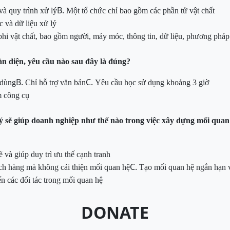
B.
và quy trình xử lý
Một tổ chức chỉ bao gồm các phần tử vật chất
 và dữ liệu xử lý
phi vật chất, bao gồm người, máy móc, thông tin, dữ liệu, phương pháp
àn diện, yêu cầu nào sau đây là đúng?
B.
C.
 dùng
Chỉ hỗ trợ văn bản
Yêu cầu học sử dụng khoảng 3 giờ
m công cụ
lý sẽ giúp doanh nghiệp như thế nào trong việc xây dựng mối qua
 và giúp duy trì ưu thế cạnh tranh
C.
ch hàng mà không cải thiện mối quan hệ
Tạo mối quan hệ ngắn hạn v
n các đối tác trong mối quan hệ
DONATE