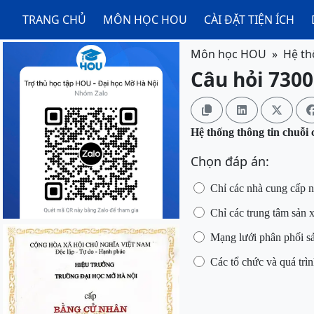
TRANG CHỦ
MÔN HỌC HOU
CÀI ĐẶT TIỆN ÍCH
Môn học HOU
Hệ th
Câu hỏi 7300



Hệ thống thông tin chuỗi
Chọn đáp án:
Chỉ các nhà cung cấp n
Chỉ các trung tâm sản 
Mạng lưới phân phối s
Các tổ chức và quá trì