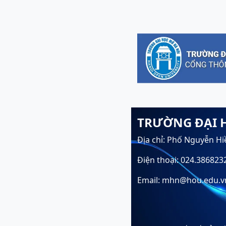
TRƯỜNG ĐẠI 
Địa chỉ: Phố Nguyễn Hi
Điện thoại: 024.386823
Email: mhn@hou.edu.v