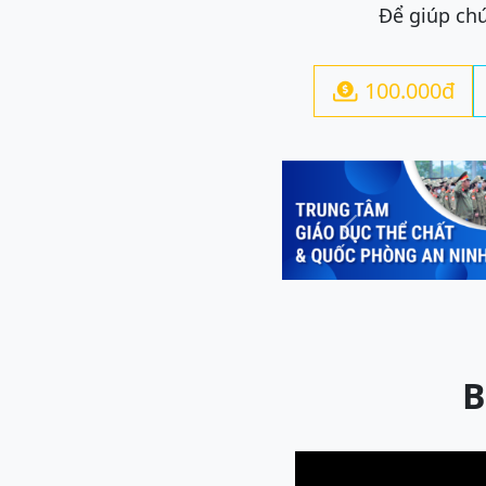
Để giúp chú
100.000đ

Previous
B