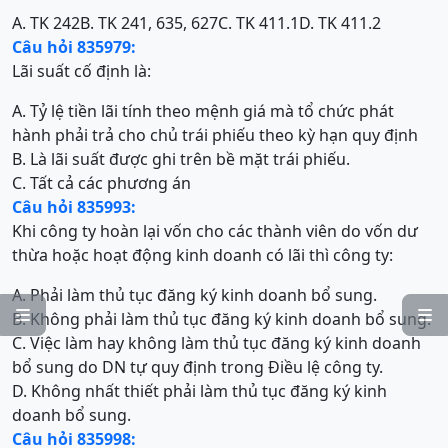
A. TK 242
B. TK 241, 635, 627
C. TK 411.1
D. TK 411.2
Câu hỏi 835979:
Lãi suất cố định là:
A. Tỷ lệ tiền lãi tính theo mệnh giá mà tổ chức phát
hành phải trả cho chủ trái phiếu theo kỳ hạn quy định
B. Là lãi suất được ghi trên bề mặt trái phiếu.
C. Tất cả các phương án
Câu hỏi 835993:
Khi công ty hoàn lại vốn cho các thành viên do vốn dư
thừa hoặc hoạt động kinh doanh có lãi thì công ty:
A. Phải làm thủ tục đăng ký kinh doanh bổ sung.


B. Không phải làm thủ tục đăng ký kinh doanh bổ sung.
C. Việc làm hay không làm thủ tục đăng ký kinh doanh
bổ sung do DN tự quy định trong Điều lệ công ty.
D. Không nhất thiết phải làm thủ tục đăng ký kinh
doanh bổ sung.
Câu hỏi 835998: