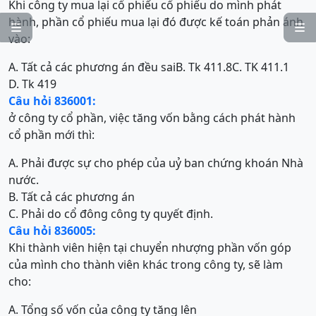
Khi công ty mua lại cổ phiếu cổ phiếu do mình phát
hành, phần cổ phiếu mua lại đó được kế toán phản ánh


vào:
A. Tất cả các phương án đều sai
B. Tk 411.8
C. TK 411.1
D. Tk 419
Câu hỏi 836001:
ở công ty cổ phần, việc tăng vốn bằng cách phát hành
cổ phần mới thì:
A. Phải được sự cho phép của uỷ ban chứng khoán Nhà
nước.
B. Tất cả các phương án
C. Phải do cổ đông công ty quyết định.
Câu hỏi 836005:
Khi thành viên hiện tại chuyển nhượng phần vốn góp
của mình cho thành viên khác trong công ty, sẽ làm
cho:
A. Tổng số vốn của công ty tăng lên