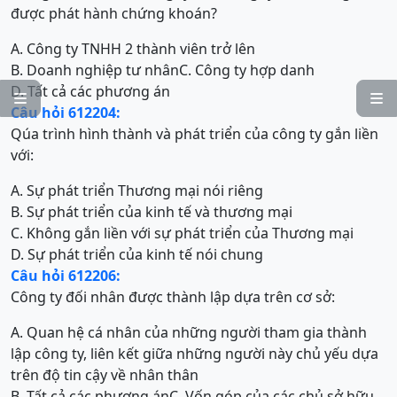
được phát hành chứng khoán?
A. Công ty TNHH 2 thành viên trở lên
B. Doanh nghiệp tư nhân
C. Công ty hợp danh
D. Tất cả các phương án


Câu hỏi 612204:
Qúa trình hình thành và phát triển của công ty gắn liền
với:
A. Sự phát triển Thương mại nói riêng
B. Sự phát triển của kinh tế và thương mại
C. Không gắn liền với sự phát triển của Thương mại
D. Sự phát triển của kinh tế nói chung
Câu hỏi 612206:
Công ty đối nhân được thành lập dựa trên cơ sở:
A. Quan hệ cá nhân của những người tham gia thành
lập công ty, liên kết giữa những người này chủ yếu dựa
trên độ tin cậy về nhân thân
B. Tất cả các phương án
C. Vốn góp của các chủ sở hữu