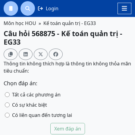
Login




Môn học HOU
Kế toán quản trị - EG33
Câu hỏi 568875 - Kế toán quản trị -
EG33




Thông tin không thích hợp là thông tin không thỏa mãn
tiêu chuẩn:
Chọn đáp án:
Tất cả các phương án
Có sự khác biệt
Có liên quan đến tương lai
Xem đáp án