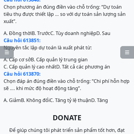
Chọn phương án đúng điền vào chỗ trống: “Dự toán
tiêu thụ được thiết lập … so với dự toán sản lượng sản
xuất”.
A. Đồng thời
B. Trước
C. Tùy doanh nghiệp
D. Sau
Câu hỏi 613851:
Nguyên tắc lập dự toán là xuất phát từ:


A. Cấp cơ sở
B. Cấp quản lý trung gian
C. Cấp quản lý cao nhất
D. Tất cả các phương án
Câu hỏi 613870:
Chọn đáp án đúng điền vào chỗ trống: “Chi phí hỗn hợp
sẽ …. khi mức độ hoạt động tăng”.
A. Giảm
B. Không đổi
C. Tăng tỷ lệ thuận
D. Tăng
DONATE
Để giúp chúng tôi phát triển sản phẩm tốt hơn, đạt