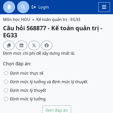
Login




Môn học HOU
Kế toán quản trị - EG33
Câu hỏi 568877 - Kế toán quản trị -
EG33




Định mức chi phí dễ xây dựng nhất là:
Chọn đáp án:
Định mức thực tế
Định mức lý tưởng và định mức lý thuyết
Định mức lý thuyết
Định mức lý tưởng
Xem đáp án