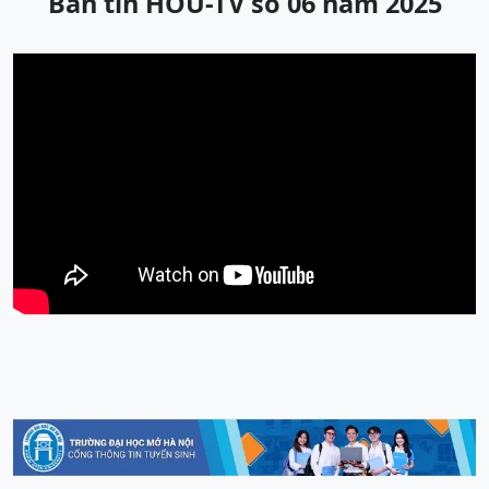
Bản tin HOU-TV số 06 năm 2025