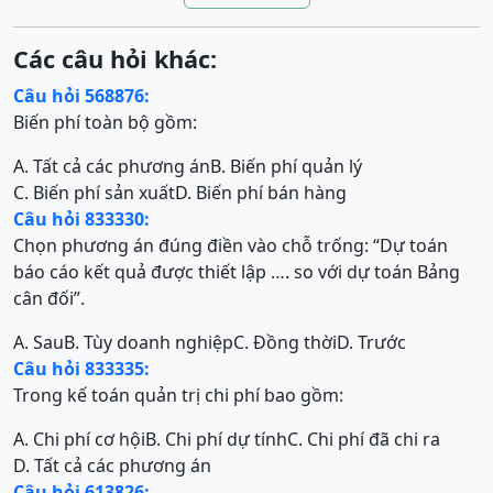
Các câu hỏi khác:
Câu hỏi 568876:
Biến phí toàn bộ gồm:
A. Tất cả các phương án
B. Biến phí quản lý
C. Biến phí sản xuất
D. Biến phí bán hàng
Câu hỏi 833330:
Chọn phương án đúng điền vào chỗ trống: “Dự toán
báo cáo kết quả được thiết lập …. so với dự toán Bảng
cân đối”.
A. Sau
B. Tùy doanh nghiệp
C. Đồng thời
D. Trước
Câu hỏi 833335:
Trong kế toán quản trị chi phí bao gồm:
A. Chi phí cơ hội
B. Chi phí dự tính
C. Chi phí đã chi ra
D. Tất cả các phương án
Câu hỏi 613826: