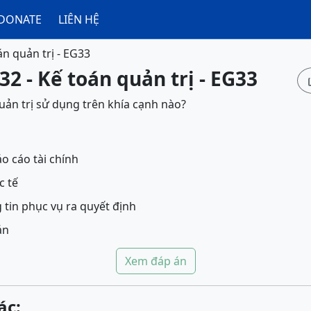
DONATE
LIÊN HỆ
án quản trị - EG33
32 - Kế toán quản trị - EG33
quản trị sử dụng trên khía cạnh nào?
o cáo tài chính
c tế
 tin phục vụ ra quyết định
án
Xem đáp án
ác: