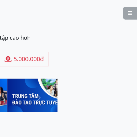

 tập cao hơn
5.000.000đ

Next