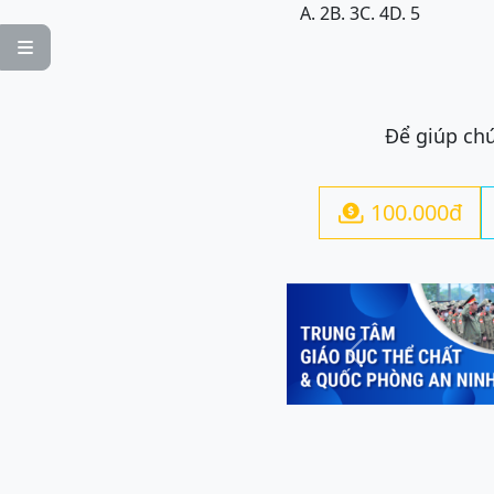
A. 2
B. 3
C. 4
D. 5

Để giúp chú
100.000đ

Previous