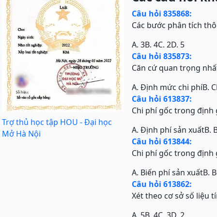
Câu hỏi 835868:
Các bước phân tích th
A. 3
B. 4
C. 2
D. 5
Câu hỏi 835873:
Căn cứ quan trọng nhất 
A. Định mức chi phí
B. 
Câu hỏi 613837:
Chi phí gốc trong định
Trợ thủ học tập HOU - Đại học
A. Định phí sản xuất
B. 
Mở Hà Nội
Câu hỏi 613844:
Chi phí gốc trong định
A. Biến phí sản xuất
B. 
Câu hỏi 613862:
Xét theo cơ sở số liệu t
A. 5
B. 4
C. 3
D. 2