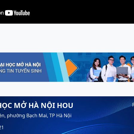
HỌC MỞ HÀ NỘI HOU
ền, phường Bạch Mai, TP Hà Nội
21