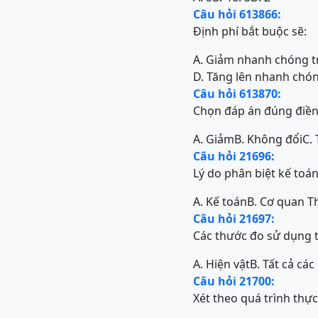
Câu hỏi 613866:
Định phí bắt buộc sẽ:
A. Giảm nhanh chóng 
D. Tăng lên nhanh chó
Câu hỏi 613870:
Chọn đáp án đúng điền 
A. Giảm
B. Không đổi
C. 
Câu hỏi 21696:
Lý do phân biệt kế toán
A. Kế toán
B. Cơ quan T
Câu hỏi 21697:
Các thước đo sử dụng t
A. Hiện vật
B. Tất cả cá
Câu hỏi 21700:
Xét theo quá trình thự