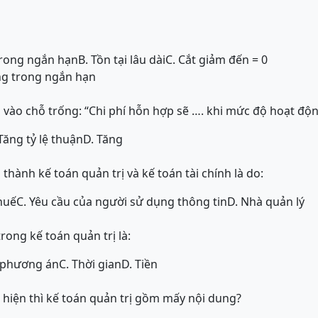
trong ngắn hạn
B. Tồn tại lâu dài
C. Cắt giảm đến = 0
ng trong ngắn hạn
vào chỗ trống: “Chi phí hỗn hợp sẽ …. khi mức độ hoạt độn
Tăng tỷ lệ thuận
D. Tăng
 thành kế toán quản trị và kế toán tài chính là do:
huế
C. Yêu cầu của người sử dụng thông tin
D. Nhà quản lý
rong kế toán quản trị là:
c phương án
C. Thời gian
D. Tiền
c hiện thì kế toán quản trị gồm mấy nội dung?