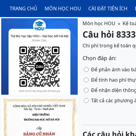
TRANG CHỦ
MÔN HỌC HOU
CÀI ĐẶT TIỆN ÍCH
Môn học HOU
Kế to
Câu hỏi 8333
Chi phí trong kế toán 
Chọn đáp án:
Để phản ánh vào bá
Để tính hao phí thự
Để nhận diện thông
Tất cả các phương 
Các câu hỏi kh