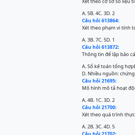
Xét theo cơ sở số liệu t
A. 5
B. 4
C. 3
D. 2
Câu hỏi 613864:
Xét theo phạm vi tính t
A. 3
B. 7
C. 5
D. 1
Câu hỏi 613872:
Thông tin để lập báo cá
A. Sổ kế toán tổng hợp
D. Nhiều nguồn: chứng t
Câu hỏi 21695:
Mô hình mô tả hoạt độ
A. 4
B. 1
C. 3
D. 2
Câu hỏi 21700:
Xét theo quá trình thự
A. 2
B. 3
C. 4
D. 5
Câu hỏi 21702: