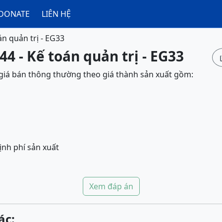
DONATE
LIÊN HỆ
án quản trị - EG33
44 - Kế toán quản trị - EG33
 giá bán thông thường theo giá thành sản xuất gồm:
định phí sản xuất
Xem đáp án
ác: