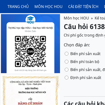
TRANG CHỦ
MÔN HỌC HOU
CÀI ĐẶT TIỆN ÍCH
Môn học HOU
Kế to
Câu hỏi 6138
Chi phí gốc trong định
Chọn đáp án:
Biến phí sản xuất
Biến phí toàn bộ
Biến phí sản xuất, 
Định phí sản xuất
Các câu hỏi kh