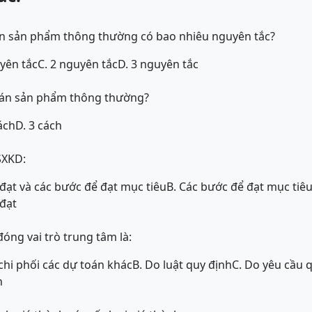
án sản phẩm thông thường có bao nhiêu nguyên tắc?
uyên tắc
C. 2 nguyên tắc
D. 3 nguyên tắc
bán sản phẩm thông thường?
ách
D. 3 cách
SXKD:
 đạt và các bước để đạt mục tiêu
B. Các bước để đạt mục tiê
 đạt
đóng vai trò trung tâm là:
 chi phối các dự toán khác
B. Do luật quy định
C. Do yêu cầu q
n