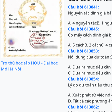
Câu hỏi 613841:
Nguyên tắc định giá b
A. 4 nguyên tắc
B. 1 ng
Câu hỏi 613845:
Có mấy cách định giá 
A. 5 cách
B. 2 cách
C. 4 c
Câu hỏi 613853:
Nội dung của dự toán 
Trợ thủ học tập HOU - Đại học
A. Đưa ra mục tiêu cần
Mở Hà Nội
C. Đưa ra mục tiêu cần
Câu hỏi 613854:
Lý do dự toán tiêu thụ 
A. Xuất phát từ việc nó
D. Tất cả các phương á
Câu hỏi 613862: