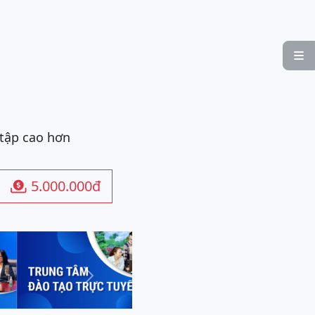

 tập cao hơn
5.000.000đ

Next