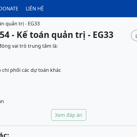
DONATE
LIÊN HỆ
án quản trị - EG33
54 - Kế toán quản trị - EG33
đóng vai trò trung tâm là:
ó chi phối các dự toán khác
án
Xem đáp án
ác: