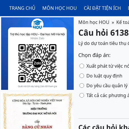
TRANG CHỦ
MÔN HỌC HOU
CÀI ĐẶT TIỆN ÍCH
Môn học HOU
Kế to
Câu hỏi 6138
Lý do dự toán tiêu thụ 
Chọn đáp án:
Xuất phát từ việc n
Do luật quy định
Do yêu cầu quản lý
Tất cả các phương 
Các câu hỏi kh