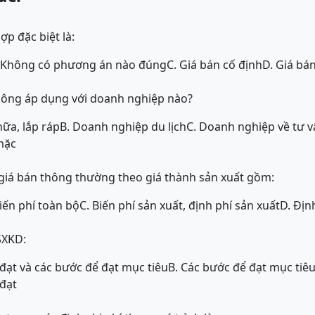
p đặc biệt là:
 Không có phương án nào đúng
C. Giá bán cố định
D. Giá bán
không áp dụng với doanh nghiệp nào?
ữa, lắp ráp
B. Doanh nghiệp du lịch
C. Doanh nghiệp về tư 
mặc
 giá bán thông thường theo giá thành sản xuất gồm:
Biến phí toàn bộ
C. Biến phí sản xuất, định phí sản xuất
D. Địn
SXKD:
 đạt và các bước để đạt mục tiêu
B. Các bước để đạt mục tiê
 đạt