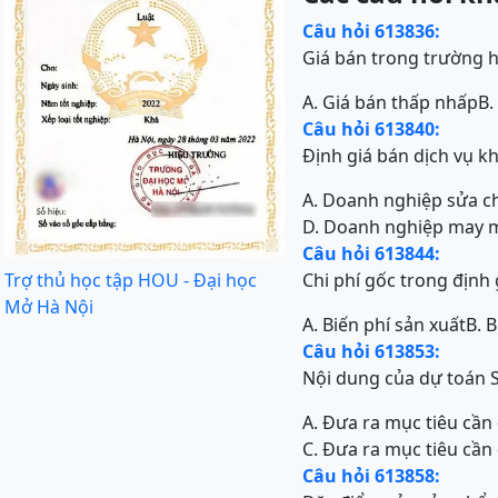
Câu hỏi 613836:
Giá bán trong trường hợ
A. Giá bán thấp nhấp
B.
Câu hỏi 613840:
Định giá bán dịch vụ 
A. Doanh nghiệp sửa ch
D. Doanh nghiệp may 
Câu hỏi 613844:
Trợ thủ học tập HOU - Đại học
Chi phí gốc trong định
Mở Hà Nội
A. Biến phí sản xuất
B. 
Câu hỏi 613853:
Nội dung của dự toán 
A. Đưa ra mục tiêu cần
C. Đưa ra mục tiêu cần
Câu hỏi 613858: