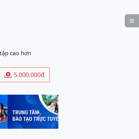

 tập cao hơn
5.000.000đ

Next