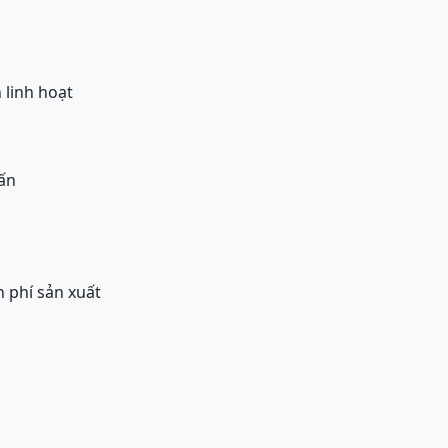
 linh hoạt
vấn
h phí sản xuất
u