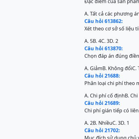
Đặc điểm của sản phẩm 
A. Tất cả các phương á
Câu hỏi 613862:
Xét theo cơ sở số liệu t
A. 5
B. 4
C. 3
D. 2
Câu hỏi 613870:
Chọn đáp án đúng điền 
A. Giảm
B. Không đổi
C. 
Câu hỏi 21688:
Phân loại chi phí theo
A. Chi phí cố định
B. Chi
Câu hỏi 21689:
Chi phí gián tiếp có li
A. 2
B. Nhiều
C. 3
D. 1
Câu hỏi 21702:
Mục đích sử dụng chủ yế