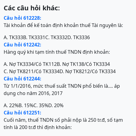
Các câu hỏi khác:
Câu hỏi 612228:
Tài khoản để kế toán định khoản thuế Tài nguyên là:
A. TK333
B. TK3331
C. TK3332
D. TK3336
Câu hỏi 612242:
Hàng quý khi tạm tính thuế TNDN định khoản:
A. Nợ TK3334/Có TK112
B. Nợ TK138/Có TK3334
C. Nợ TK8211/Có TK3334
D. Nợ TK8212/Có TK3334
Câu hỏi 612244:
Từ 1/1/2016, mức thuế suất TNDN phổ biến là.... áp
dụng cho năm 2016, 2017
A. 22%
B. 15%
C. 35%
D. 20%
Câu hỏi 612251:
Cuối năm, thuế TNDN số phải nộp là 250 tr.đ, số tạm
tính là 200 tr.đ thì định khoản: