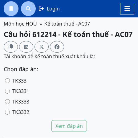
Login




Môn học HOU
Kế toán thuế - AC07
Câu hỏi 612214 - Kế toán thuế - AC07




Tài khoản để kế toán thuế xuất khẩu là:
Chọn đáp án:
TK333
TK3331
TK3333
TK3332
Xem đáp án