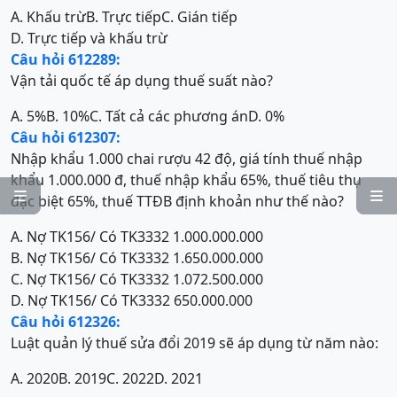
A. Khấu trừ
B. Trực tiếp
C. Gián tiếp
D. Trực tiếp và khấu trừ
Câu hỏi 612289:
Vận tải quốc tế áp dụng thuế suất nào?
A. 5%
B. 10%
C. Tất cả các phương án
D. 0%
Câu hỏi 612307:
Nhập khẩu 1.000 chai rượu 42 độ, giá tính thuế nhập
khẩu 1.000.000 đ, thuế nhập khẩu 65%, thuế tiêu thụ


đặc biệt 65%, thuế TTĐB định khoản như thế nào?
A. Nợ TK156/ Có TK3332 1.000.000.000
B. Nợ TK156/ Có TK3332 1.650.000.000
C. Nợ TK156/ Có TK3332 1.072.500.000
D. Nợ TK156/ Có TK3332 650.000.000
Câu hỏi 612326:
Luật quản lý thuế sửa đổi 2019 sẽ áp dụng từ năm nào:
A. 2020
B. 2019
C. 2022
D. 2021