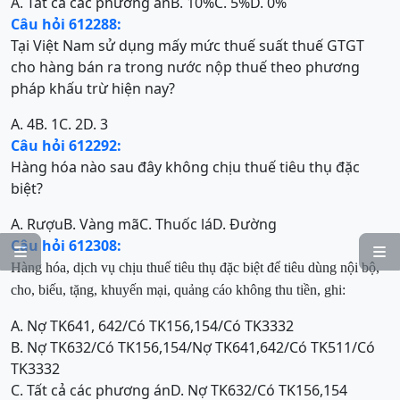
A. Tất cả các phương án
B. 10%
C. 5%
D. 0%
Câu hỏi 612288:
Tại Việt Nam sử dụng mấy mức thuế suất thuế GTGT
cho hàng bán ra trong nước nộp thuế theo phương
pháp khấu trừ hiện nay?
A. 4
B. 1
C. 2
D. 3
Câu hỏi 612292:
Hàng hóa nào sau đây không chịu thuế tiêu thụ đặc
biệt?
A. Rượu
B. Vàng mã
C. Thuốc lá
D. Đường
Câu hỏi 612308:


H
àng hóa, dịch vụ chịu thuế tiêu thụ đặc biệt để tiêu dùng nội bộ,
cho
, biếu, tặng, khuyến mại, quảng
cáo không thu tiền, ghi:
A. Nợ TK641, 642/Có TK156,154/Có TK3332
B. Nợ TK632/Có TK156,154/Nợ TK641,642/Có TK511/Có
TK3332
C. Tất cả các phương án
D. Nợ TK632/Có TK156,154