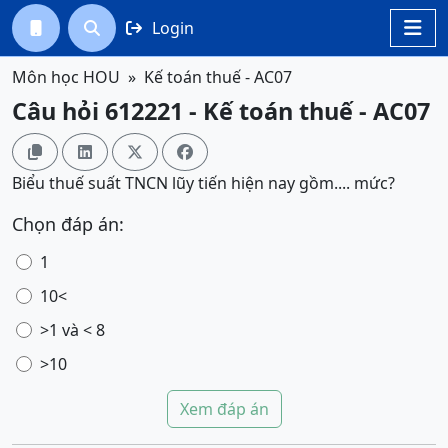
Login




Môn học HOU
Kế toán thuế - AC07
Câu hỏi 612221 - Kế toán thuế - AC07




Biểu thuế suất TNCN lũy tiến hiện nay gồm.... mức?
Chọn đáp án:
1
10<
>1 và < 8
>10
Xem đáp án