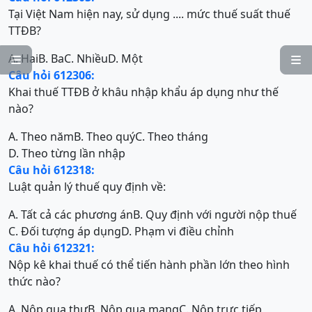
Tại Việt Nam hiện nay, sử dụng .... mức thuế suất thuế
TTĐB?
A. Hai
B. Ba
C. Nhiều
D. Một


Câu hỏi 612306:
Khai thuế TTĐB ở khâu nhập khẩu áp dụng như thế
nào?
A. Theo năm
B. Theo quý
C. Theo tháng
D. Theo từng lần nhập
Câu hỏi 612318:
Luật quản lý thuế quy định về:
A. Tất cả các phương án
B. Quy định với người nộp thuế
C. Đối tượng áp dụng
D. Phạm vi điều chỉnh
Câu hỏi 612321:
Nộp kê khai thuế có thể tiến hành phần lớn theo hình
thức nào?
A. Nộp qua thư
B. Nộp qua mạng
C. Nộp trực tiếp