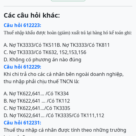
Các câu hỏi khác:
Câu hỏi 612223:
Thuế
nhập
khẩu được hoàn (giảm)
xuất trả lại hàng hó
kế toán ghi:
A. Nợ TK3333/Có TK511
B. Nợ TK3333/Có TK811
C. Nợ TK3333/Có TK632, 152,153,156
D. Không có phương án nào đúng
Câu hỏi 612229:
Khi chi trả cho các cá nhân bên ngoài doanh nghiệp,
thu nhập phải chịu thuế TNCN là:
A. Nợ TK622,641… /Có TK334
B. Nợ TK622,641 … /Có TK112
C. Nợ TK622,641…/Có TK3335
D. Nợ TK622,641… /Có TK3335/Có TK111,112
Câu hỏi 612231:
Thuế thu nhập cá nhân được tính theo những trường