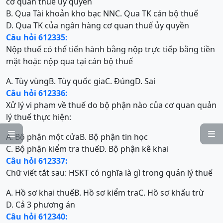
cơ quan thuế ủy quyền
B. Qua Tài khoản kho bạc NN
C. Qua TK cán bộ thuế
D. Qua TK của ngân hàng cơ quan thuế ủy quyền
Câu hỏi 612335:
Nộp thuế có thể tiến hành bằng nộp trực tiếp bằng tiền
mặt hoặc nộp qua tại cán bộ thuế
A. Tùy vùng
B. Tùy quốc gia
C. Đúng
D. Sai
Câu hỏi 612336:
Xử lý vi phạm về thuế do bộ phận nào của cơ quan quản
lý thuế thực hiện:


A. Bộ phận một cửa
B. Bộ phận tin học
C. Bộ phận kiểm tra thuế
D. Bộ phận kê khai
Câu hỏi 612337:
Chữ viết tắt sau: HSKT có nghĩa là gì trong quản lý thuế
A. Hồ sơ khai thuế
B. Hồ sơ kiểm tra
C. Hồ sơ khấu trừ
D. Cả 3 phương án
Câu hỏi 612340: