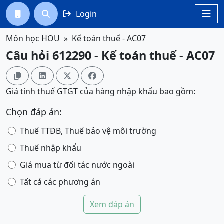
Login




Môn học HOU
Kế toán thuế - AC07
Câu hỏi 612290 - Kế toán thuế - AC07




Giá tính thuế GTGT của hàng nhập khẩu bao gồm:
Chọn đáp án:
Thuế TTĐB, Thuế bảo vệ môi trường
Thuế nhập khẩu
Giá mua từ đối tác nước ngoài
Tất cả các phương án
Xem đáp án