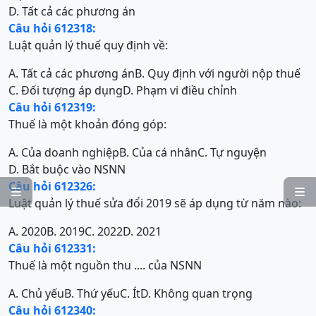
D. Tất cả các phương án
Câu hỏi 612318:
Luật quản lý thuế quy định về:
A. Tất cả các phương án
B. Quy định với người nộp thuế
C. Đối tượng áp dụng
D. Phạm vi điều chỉnh
Câu hỏi 612319:
Thuế là một khoản đóng góp:
A. Của doanh nghiệp
B. Của cá nhân
C. Tự nguyện
D. Bắt buộc vào NSNN
Câu hỏi 612326:


Luật quản lý thuế sửa đổi 2019 sẽ áp dụng từ năm nào:
A. 2020
B. 2019
C. 2022
D. 2021
Câu hỏi 612331:
Thuế là một nguồn thu .... của NSNN
A. Chủ yếu
B. Thứ yếu
C. Ít
D. Không quan trọng
Câu hỏi 612340: