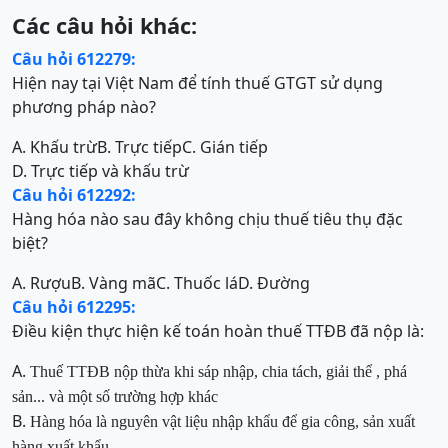
Các câu hỏi khác:
Câu hỏi 612279:
Hiện nay tại Việt Nam để tính thuế GTGT sử dụng
phương pháp nào?
A. Khấu trừ
B. Trực tiếp
C. Gián tiếp
D. Trực tiếp và khấu trừ
Câu hỏi 612292:
Hàng hóa nào sau đây không chịu thuế tiêu thụ đặc
biệt?
A. Rượu
B. Vàng mã
C. Thuốc lá
D. Đường
Câu hỏi 612295:
Điều kiện thực hiện kế toán hoàn thuế TTĐB đã nộp là:
A.
Thuế TTĐB nộp thừa khi sáp nhập, chia tách, giải thể , phá
sản... và một số trường hợp khác
B.
Hàng hóa là nguyên vật liệu nhập khẩu để gia công, sản xuất
hàng xuất khẩu