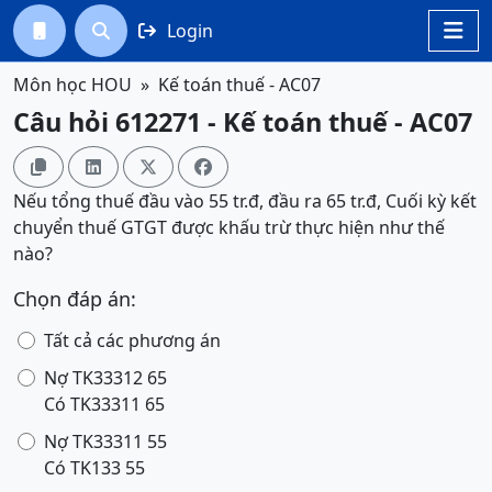
Login




Môn học HOU
Kế toán thuế - AC07
Câu hỏi 612271 - Kế toán thuế - AC07




Nếu tổng thuế đầu vào 55 tr.đ, đầu ra 65 tr.đ, Cuối kỳ kết
chuyển thuế GTGT được khấu trừ thực hiện như thế
nào?
Chọn đáp án:
Tất cả các phương án
Nợ TK33312 65
Có TK33311 65
Nợ TK33311 55
Có TK133 55