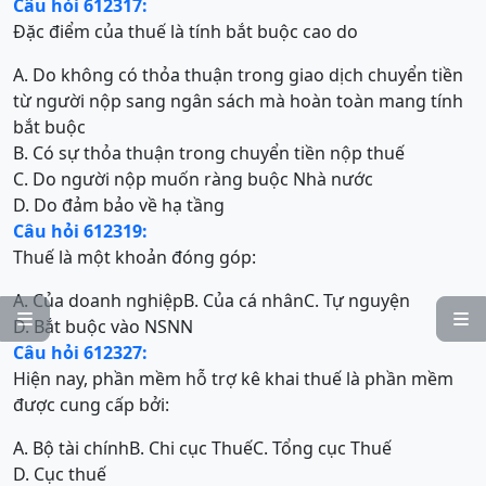
Câu hỏi 612317:
Đặc điểm của thuế là tính bắt buộc cao do
A. Do không có thỏa thuận trong giao dịch chuyển tiền
từ người nộp sang ngân sách mà hoàn toàn mang tính
bắt buộc
B. Có sự thỏa thuận trong chuyển tiền nộp thuế
C. Do người nộp muốn ràng buộc Nhà nước
D. Do đảm bảo về hạ tầng
Câu hỏi 612319:
Thuế là một khoản đóng góp:
A. Của doanh nghiệp
B. Của cá nhân
C. Tự nguyện


D. Bắt buộc vào NSNN
Câu hỏi 612327:
Hiện nay, phần mềm hỗ trợ kê khai thuế là phần mềm
được cung cấp bởi:
A. Bộ tài chính
B. Chi cục Thuế
C. Tổng cục Thuế
D. Cục thuế