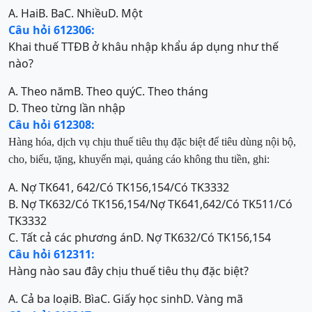
A. Hai
B. Ba
C. Nhiều
D. Một
Câu hỏi 612306:
Khai thuế TTĐB ở khâu nhập khẩu áp dụng như thế
nào?
A. Theo năm
B. Theo quý
C. Theo tháng
D. Theo từng lần nhập
Câu hỏi 612308:
H
àng hóa, dịch vụ chịu thuế tiêu thụ đặc biệt để tiêu dùng nội bộ,
cho
, biếu, tặng, khuyến mại, quảng
cáo không thu tiền, ghi:
A. Nợ TK641, 642/Có TK156,154/Có TK3332
B. Nợ TK632/Có TK156,154/Nợ TK641,642/Có TK511/Có
TK3332
C. Tất cả các phương án
D. Nợ TK632/Có TK156,154
Câu hỏi 612311:
Hàng nào sau đây chịu thuế tiêu thụ đặc biệt?
A. Cả ba loại
B. Bìa
C. Giấy học sinh
D. Vàng mã