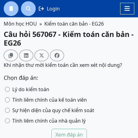
Login




Môn học HOU
Kiểm toán căn bản - EG26
Câu hỏi 567067 - Kiểm toán căn bản -
EG26




Khi nhận thư mời kiểm toán cần xem xét nội dung?
Chọn đáp án:
Lý do kiểm toán
Tính liêm chính của kế toán viên
Sự hiện diện của quy chế kiểm soát
Tính liêm chính của nhà quản lý
Xem đáp án