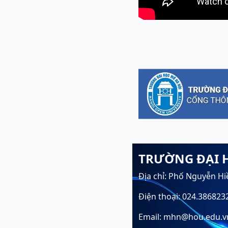
TRƯỜNG ĐẠI 
Địa chỉ: Phố Nguyễn Hi
Điện thoại: 024.386823
Email: mhn@hou.edu.v