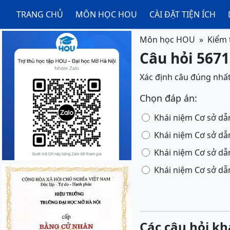
TRANG CHỦ
MÔN HỌC HOU
CÀI ĐẶT TIỆN ÍCH
Môn học HOU
Kiểm 
Câu hỏi 5671
Xác định câu đúng nhấ
Chọn đáp án:
Khái niệm Cơ sở dẫn
Khái niệm Cơ sở dẫn
Khái niệm Cơ sở dẫn
Các câu hỏi kh