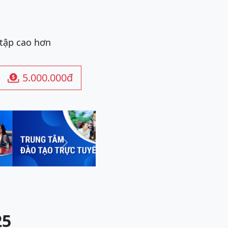
 tập cao hơn
5.000.000đ

Next
25