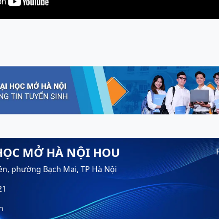
HỌC MỞ HÀ NỘI HOU
ền, phường Bạch Mai, TP Hà Nội
21
n