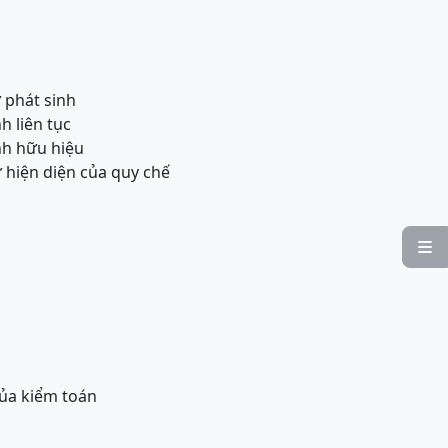
 phát sinh
 liên tục
nh hữu hiệu
hiện diện của quy chế

ủa kiểm toán