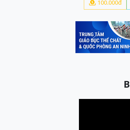
100.000đ

Previous
B