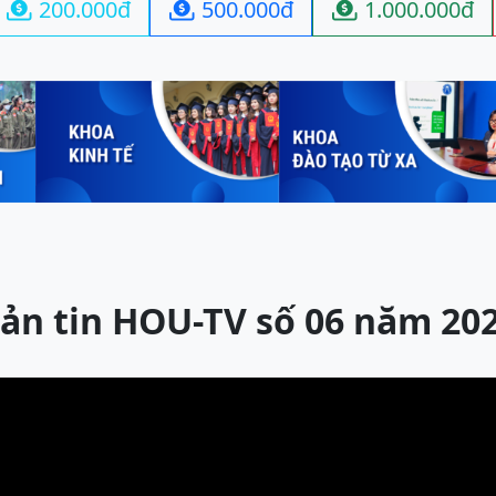
200.000đ
500.000đ
1.000.000đ



ản tin HOU-TV số 06 năm 20