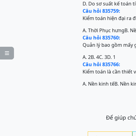
D. Do sơ suất kế toán t
Câu hỏi 835759:
Kiểm toán hiện đại ra đ
A. Thời Phục hưng
B. N
Câu hỏi 835760:
Quản lý bao gồm mấy g

A. 2
B. 4
C. 3
D. 1
Câu hỏi 835766:
Kiểm toán là cần thiết 
A. Nền kinh tế
B. Nền ki
Để giúp chú