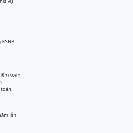
hĩa vụ
h
g KSNB
kiểm toán
n
 toán.
nhầm lẫn