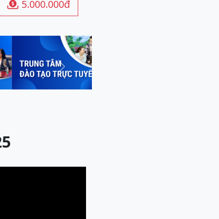
5.000.000đ

Next
25