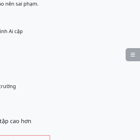
tạo nên sai phạm.
inh Ai cập

 trường
 tập cao hơn