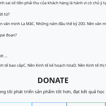
ính sai số tiền phải thu của khách hàng là hành vi có chủ ý 
ời từ?
ền văn minh La Mã
C. Những năm đầu thế kỷ 20
D. Nền văn m
iai đoạn?
với …
nh tế bao cấp
C. Nền Kinh tế kế hoạch hóa
D. Nền Kinh tế thị
DONATE
ng tôi phát triển sản phẩm tốt hơn, đạt kết quả học