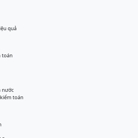
iệu quả
m toán
à nước
u kiểm toán
n