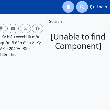
Login



Search




[Unable to find
. Ký hiệu xxxxH là một
nguồn B đến đích A. Ký
Component]
 AX = 2040H, BX =
iện thì :