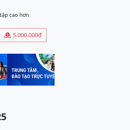
 tập cao hơn
5.000.000đ

Next
25