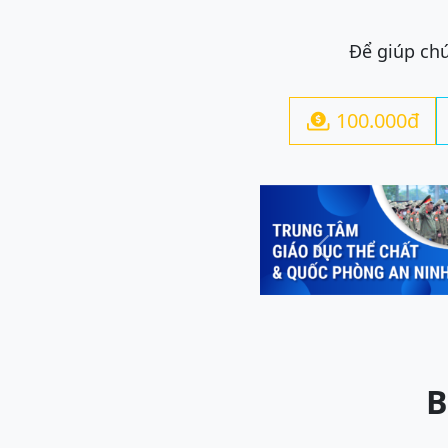
Để giúp chú
100.000đ

Previous
B