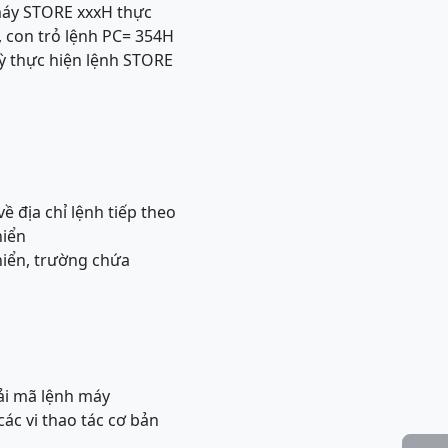
 máy STORE xxxH thực
, con trỏ lệnh PC= 354H
kỳ thực hiện lệnh STORE
ề địa chỉ lệnh tiếp theo
hiển
khiển, trường chứa
iải mã lệnh máy
các vi thao tác cơ bản