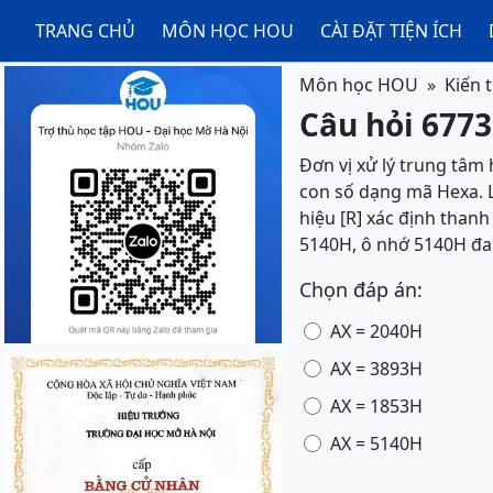
TRANG CHỦ
MÔN HỌC HOU
CÀI ĐẶT TIỆN ÍCH
Môn học HOU
Kiến t
Câu hỏi 6773
Đơn vị xử lý trung tâm 
con số dạng mã Hexa. L
hiệu [R] xác định thanh
5140H, ô nhớ 5140H đan
Chọn đáp án:
AX = 2040H
AX = 3893H
AX = 1853H
AX = 5140H