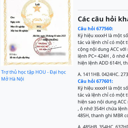
Các câu hỏi kh
Câu hỏi 677560:
Ký hiệu xxxxH là một s
tác và lệnh chỉ có một
cộng nội dung ACC với 
lệnh PC= 424H , ô nhớ 
hiện lệnh ADD 614H, th
Trợ thủ học tập HOU - Đại học
A. 1411H
B. 0424H
C. 27
Mở Hà Nội
Câu hỏi 677601:
Ký hiệu xxxxH là một s
tác và lệnh chỉ có một
hiện sao nội dung ACC 
, ô nhớ 354H chứa lệnh
485H, thanh ghi MBR có 
A. 485H
B. 354H
C. 637H