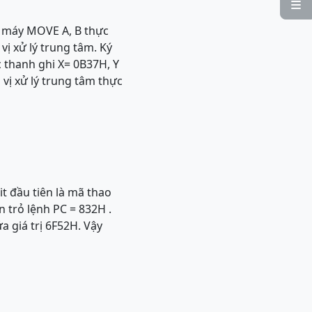

h máy MOVE A, B thực
vị xử lý trung tâm. Ký
c thanh ghi X= 0B37H, Y
 vị xử lý trung tâm thực
t đầu tiên là mã thao
n trỏ lệnh PC = 832H .
a giá trị 6F52H. Vậy