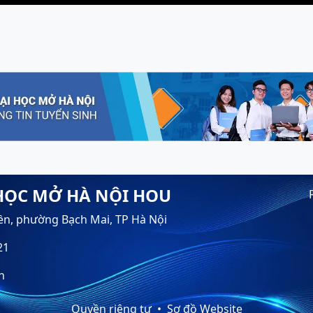
HỌC MỞ HÀ NỘI HOU
ền, phường Bạch Mai, TP Hà Nội
21
n
Quyền riêng tư
Sơ đồ Website