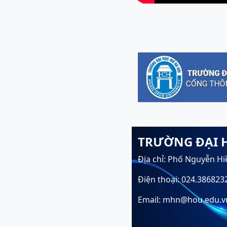
TRƯỜNG ĐẠI 
Địa chỉ: Phố Nguyễn Hi
Điện thoại: 024.386823
Email: mhn@hou.edu.v