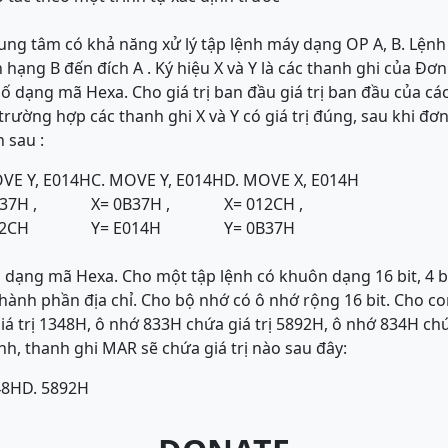
rung tâm có khả năng xử lý tập lệnh máy dạng OP A, B. Lện
n hạng B đến đích A . Ký hiệu X và Y là các thanh ghi của Đơn 
ố dạng mã Hexa. Cho giá trị ban đầu giá trị ban đầu của cá
trường hợp các thanh ghi X và Y có giá trị đúng, sau khi đơn
 sau :
VE Y, E014H
C. MOVE Y, E014H
D. MOVE X, E014H
37H ,
X= 0B37H ,
X= 012CH ,
12CH
Y= E014H
Y= 0B37H
ố dạng mã Hexa. Cho một tập lệnh có khuôn dạng 16 bit, 4 bi
thành phần địa chỉ. Cho bộ nhớ có ô nhớ rộng 16 bit. Cho co
á trị 1348H, ô nhớ 833H chứa giá trị 5892H, ô nhớ 834H chứ
nh, thanh ghi MAR sẽ chứa giá trị nào sau đây:
48H
D. 5892H