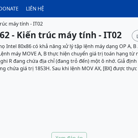
DONATE
LIÊN HỆ
rúc máy tính - IT02
62 - Kiến trúc máy tính - IT02
họ Intel 80x86 có khả năng xử lý tập lệnh máy dạng OP A, B 
ệnh máy MOVE A, B thực hiện chuyển giá trị toán hạng từ 
 ghi R đang chứa địa chỉ (đang trỏ đến) một ô nhớ. Giả định
g chứa giá trị 1853H. Sau khi lệnh MOV AX, [BX] được thực h