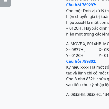

Câu hỏi 789297:
Cho một Đơn vị xử lý t
hiện chuyển giá trị toá
hiệu xxxxH là một con s
= 012CH . Hãy xác định 
hiện một trong các lệnh
A. MOVE X, E014H
B. MO
X= 0B37H ,
X= 0B
Y= 012CH
Y= 0
Câu hỏi 789302:
Ký hiệu xxxxH là một s
tác và lệnh chỉ có một 
Cho ô nhớ 832H chứa gi
sau tiểu chu kỳ nhập lệ
A. 0833H
B. 0832H
C. 13