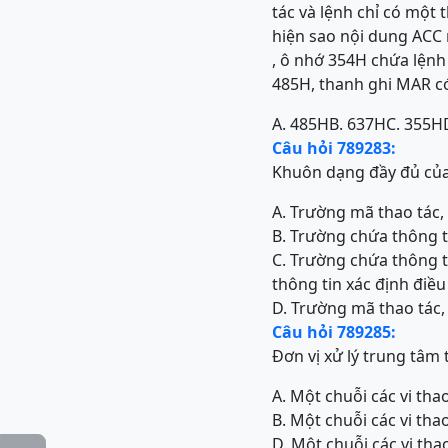
tác và lệnh chỉ có một
hiện sao nội dung ACC 
, ô nhớ 354H chứa lệnh
485H, thanh ghi MAR có 
A. 485H
B. 637H
C. 355H
Câu hỏi 789283:
Khuôn dạng đầy đủ của
A. Trường mã thao tác, 
B. Trường chứa thông ti
C. Trường chứa thông ti
thông tin xác định điều
D. Trường mã thao tác, 
Câu hỏi 789285:
Đơn vị xử lý trung tâm
A. Một chuỗi các vi tha
B. Một chuỗi các vi tha
D. Một chuỗi các vi tha