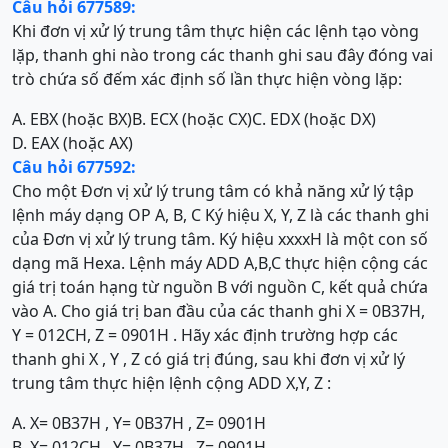
Câu hỏi 677589:
Khi đơn vị xử lý trung tâm thực hiện các lệnh tạo vòng
lặp, thanh ghi nào trong các thanh ghi sau đây đóng vai
trò chứa số đếm xác định số lần thực hiện vòng lặp:
A. EBX (hoặc BX)
B. ECX (hoặc CX)
C. EDX (hoặc DX)
D. EAX (hoặc AX)
Câu hỏi 677592:
Cho một Đơn vị xử lý trung tâm có khả năng xử lý tập
lệnh máy dạng OP A, B, C Ký hiệu X, Y, Z là các thanh ghi
của Đơn vị xử lý trung tâm. Ký hiệu xxxxH là một con số
dạng mã Hexa. Lệnh máy ADD A,B,C thực hiện cộng các
giá trị toán hạng từ nguồn B với nguồn C, kết quả chứa
vào A. Cho giá trị ban đầu của các thanh ghi X = 0B37H,
Y = 012CH, Z = 0901H . Hãy xác định trường hợp các
thanh ghi X , Y , Z có giá trị đúng, sau khi đơn vị xử lý
trung tâm thực hiện lệnh cộng ADD X,Y, Z :
A. X= 0B37H , Y= 0B37H , Z= 0901H
B. X= 012CH , Y= 0B37H , Z= 0901H