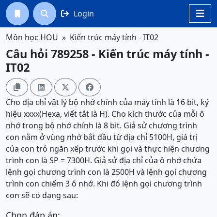
Login




Môn học HOU
Kiến trúc máy tính - IT02
Câu hỏi 789258 - Kiến trúc máy tính -
IT02




Cho địa chỉ vật lý bộ nhớ chính của máy tính là 16 bit, ký
hiệu xxxx(Hexa, viết tắt là H). Cho kích thước của mỗi ô
nhớ trong bộ nhớ chính là 8 bit. Giả sử chương trình
con nằm ở vùng nhớ bắt đầu từ địa chỉ 5100H, giá trị
của con trỏ ngăn xếp trước khi gọi và thực hiện chương
trình con là SP = 7300H. Giả sử địa chỉ của ô nhớ chứa
lệnh gọi chương trình con là 2500H và lệnh gọi chương
trình con chiếm 3 ô nhớ. Khi đó lệnh gọi chương trình
con sẽ có dạng sau:
Chọn đáp án: