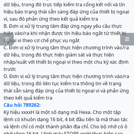
dữ liệu, trong đó trực tiếp kiểm tra cổng kết nối và tín
hiệu báo trạng thái sẵn sàng đáp ứng của thiết bị ngoại
vi, sau đó phản ứng theo kết quả kiểm tra
B. Đơn vị xử lý trung tâm đáp ứng ngay yêu cầu thực
hiện vào/ra khi nhận được tín hiệu báo ngắt từ thiết bị


ngoại vi theo cơ chế phục vụ ngắt
C. Đơn vị xử lý trung tâm thực hiện chương trình vào/ra
dữ liệu, trong đó thực hiện giám sát và thực hiện
nhập/xuất với thiết bị ngoại vi theo một chu kỳ xác định
trước
D. Đơn vị xử lý trung tâm thực hiện chương trình vào/ra
dữ liệu, trong đó liên tục kiểm tra thông tin về trạng
thái sẵn sàng đáp ứng của thiết bị ngoại vi và phản ứng
theo kết quả kiểm tra
Câu hỏi 789262:
Ký hiệu xxxxH là một số dạng mã Hexa. Cho một tập
lệnh có khuôn dạng 16 bit, 4 bit đầu tiên là mã thao tác
và lệnh chỉ có một thành phần địa chỉ. Cho bộ nhớ có ô
nhớ rộng 16 bit. Lệnh máy STORE xxxH thực hiện sao