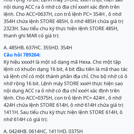
nội dung ACC ra ô nhớ có địa chỉ xxxH xác định trên
lệnh. Cho ACC=0637H, con trỏ lệnh PC= 354H , ô nhớ
354H chứa lệnh STORE 485H, ô nhớ 485H chứa giá trị
2323H. Sau tiểu chu kỳ thực hiện lệnh STORE 485H,
thanh ghi MAR có giá trị:
A. 485H
B. 637H
C. 355H
D. 354H
Câu hỏi 789264:
Ký hiệu xxxxH là một số dạng mã Hexa. Cho một tập
lệnh có khuôn dạng 16 bit, 4 bit đầu tiên là mã thao tác
và lệnh chỉ có một thành phần địa chỉ. Cho bộ nhớ có ô
nhớ rộng 16 bit. Lệnh máy STORE xxxH thực hiện sao
nội dung ACC ra ô nhớ có địa chỉ xxxH xác định trên
lệnh. Cho ACC=0375H, con trỏ lệnh PC= 424H , ô nhớ
424H chứa lệnh STORE 614H, ô nhớ 614H chứa giá trị
1411H. Sau tiểu chu kỳ thực hiện lệnh STORE 614H, ô
nhớ 614H có giá trị:
A. 0424H
B. 0614H
C. 1411H
D. 0375H