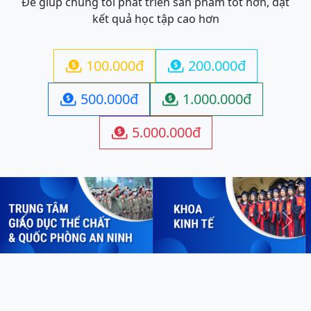
Để giúp chúng tôi phát triển sản phẩm tốt hơn, đạt
kết quả học tập cao hơn
100.000đ
200.000đ


500.000đ
1.000.000đ


5.000.000đ

Previous
Next