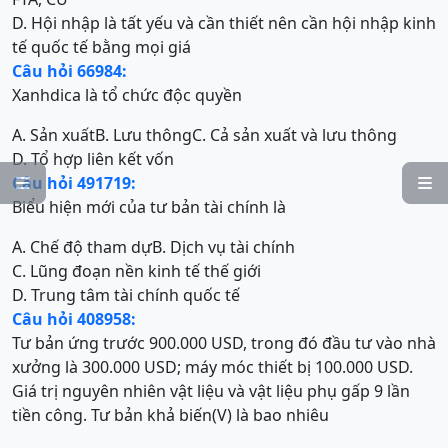
D. Hội nhập là tất yếu và cần thiết nên cần hội nhập kinh
tế quốc tế bằng mọi giá
Câu hỏi 66984:
Xanhdica là tổ chức độc quyền
A. Sản xuất
B. Lưu thông
C. Cả sản xuất và lưu thông
D. Tổ hợp liên kết vốn
Câu hỏi 491719:


Biểu hiện mới của tư bản tài chính là
A. Chế độ tham dự
B. Dịch vụ tài chính
C. Lũng đoạn nền kinh tế thế giới
D. Trung tâm tài chính quốc tế
Câu hỏi 408958:
Tư bản ứng trước 900.000 USD, trong đó đầu tư vào nhà
xưởng là 300.000 USD; máy móc thiết bị 100.000 USD.
Giá trị nguyên nhiên vật liệu và vật liệu phụ gấp 9 lần
tiền công. Tư bản khả biến(V) là bao nhiêu