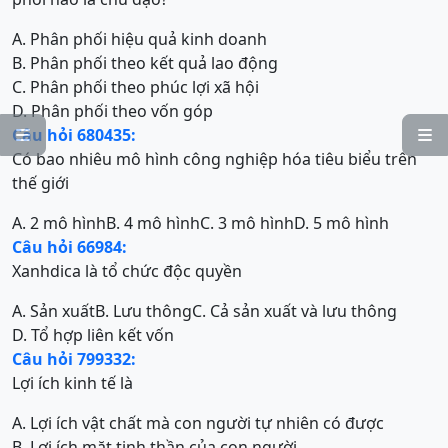
A. Phân phối hiệu quả kinh doanh
B. Phân phối theo kết quả lao động
C. Phân phối theo phúc lợi xã hội
D. Phân phối theo vốn góp
Câu hỏi 680435:


Có bao nhiêu mô hình công nghiệp hóa tiêu biểu trên
thế giới
A. 2 mô hình
B. 4 mô hình
C. 3 mô hình
D. 5 mô hình
Câu hỏi 66984:
Xanhdica là tổ chức độc quyền
A. Sản xuất
B. Lưu thông
C. Cả sản xuất và lưu thông
D. Tổ hợp liên kết vốn
Câu hỏi 799332:
Lợi ích kinh tế là
A. Lợi ích vật chất mà con người tự nhiên có được
B. Lợi ích mặt tinh thần của con người