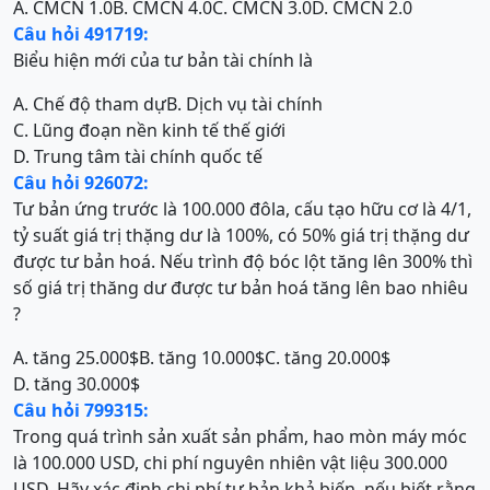
A. CMCN 1.0
B. CMCN 4.0
C. CMCN 3.0
D. CMCN 2.0
Câu hỏi 491719:
Biểu hiện mới của tư bản tài chính là
A. Chế độ tham dự
B. Dịch vụ tài chính
C. Lũng đoạn nền kinh tế thế giới
D. Trung tâm tài chính quốc tế
Câu hỏi 926072:
Tư bản ứng trước là 100.000 đôla, cấu tạo hữu cơ là 4/1,
tỷ suất giá trị thặng dư là 100%, có 50% giá trị thặng dư
được tư bản hoá. Nếu trình độ bóc lột tăng lên 300% thì
số giá trị thăng dư được tư bản hoá tăng lên bao nhiêu
?
A. tăng 25.000$
B. tăng 10.000$
C. tăng 20.000$
D. tăng 30.000$
Câu hỏi 799315:
Trong quá trình sản xuất sản phẩm, hao mòn máy móc
là 100.000 USD, chi phí nguyên nhiên vật liệu 300.000
USD. Hãy xác định chi phí tư bản khả biến, nếu biết rằng