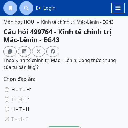
Login




Môn học HOU
Kinh tế chính trị Mác-Lênin - EG43
Câu hỏi 499764 - Kinh tế chính trị
Mác-Lênin - EG43




Theo Kinh tế chính trị Mác – Lênin, Công thức chung
của tư bản là gì?
Chọn đáp án:
H – T – H’
T – H - T’
H – T - H
T – H - T