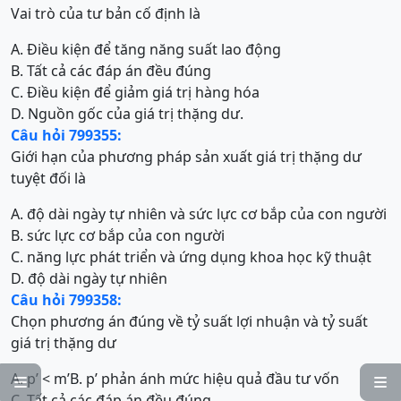
Vai trò của tư bản cố định là
A. Điều kiện để tăng năng suất lao động
B. Tất cả các đáp án đều đúng
C. Điều kiện để giảm giá trị hàng hóa
D. Nguồn gốc của giá trị thặng dư.
Câu hỏi 799355:
Giới hạn của phương pháp sản xuất giá trị thặng dư
tuyệt đối là
A. độ dài ngày tự nhiên và sức lực cơ bắp của con người
B. sức lực cơ bắp của con người
C. năng lực phát triển và ứng dụng khoa học kỹ thuật
D. độ dài ngày tự nhiên
Câu hỏi 799358:
Chọn phương án đúng về tỷ suất lợi nhuận và tỷ suất
giá trị thặng dư
A. p’ < m’
B. p’ phản ánh mức hiệu quả đầu tư vốn


C. Tất cả các đáp án đều đúng