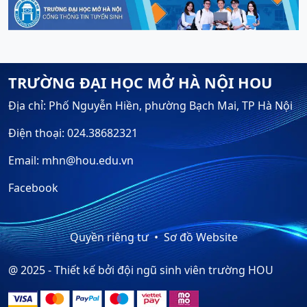
TRƯỜNG ĐẠI HỌC MỞ HÀ NỘI HOU
Địa chỉ: Phố Nguyễn Hiền, phường Bạch Mai, TP Hà Nội
Điện thoại: 024.38682321
Email: mhn@hou.edu.vn
Facebook
Quyền riêng tư
Sơ đồ Website
@ 2025 - Thiết kế bởi đội ngũ sinh viên trường HOU