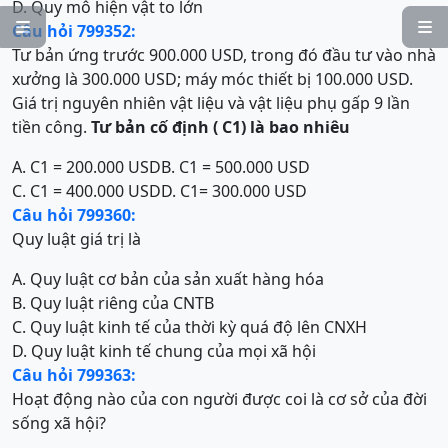
D. Quy mô hiện vật to lớn


Câu hỏi 799352:
Tư bản ứng trước 900.000 USD, trong đó đầu tư vào nhà
xưởng là 300.000 USD; máy móc thiết bị 100.000 USD.
Giá trị nguyên nhiên vật liệu và vật liệu phụ gấp 9 lần
tiền công.
T
ư bản cố định ( C
1
) là bao nhiêu
A. C1 = 200.000 USD
B. C1 = 500.000 USD
C. C1 = 400.000 USD
D. C1= 300.000 USD
Câu hỏi 799360:
Quy luật giá trị là
A. Quy luật cơ bản của sản xuất hàng hóa
B. Quy luật riêng của CNTB
C. Quy luật kinh tế của thời kỳ quá độ lên CNXH
D. Quy luật kinh tế chung của mọi xã hội
Câu hỏi 799363:
Hoạt động nào của con người được coi là cơ sở của đời
sống xã hội?