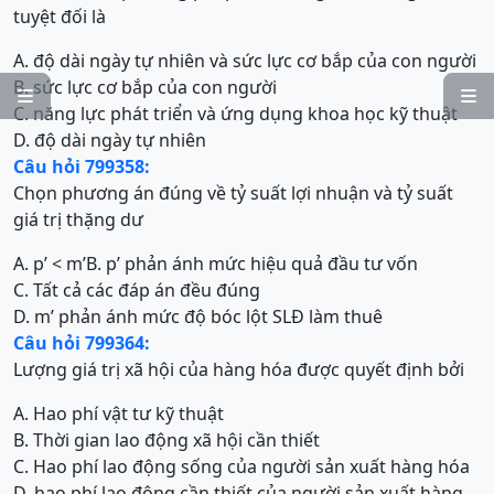
tuyệt đối là
A. độ dài ngày tự nhiên và sức lực cơ bắp của con người
B. sức lực cơ bắp của con người


C. năng lực phát triển và ứng dụng khoa học kỹ thuật
D. độ dài ngày tự nhiên
Câu hỏi 799358:
Chọn phương án đúng về tỷ suất lợi nhuận và tỷ suất
giá trị thặng dư
A. p’ < m’
B. p’ phản ánh mức hiệu quả đầu tư vốn
C. Tất cả các đáp án đều đúng
D. m’ phản ánh mức độ bóc lột SLĐ làm thuê
Câu hỏi 799364:
Lượng giá trị xã hội của hàng hóa được quyết định bởi
A. Hao phí vật tư kỹ thuật
B. Thời gian lao động xã hội cần thiết
C. Hao phí lao động sống của người sản xuất hàng hóa
D. hao phí lao động cần thiết của người sản xuất hàng