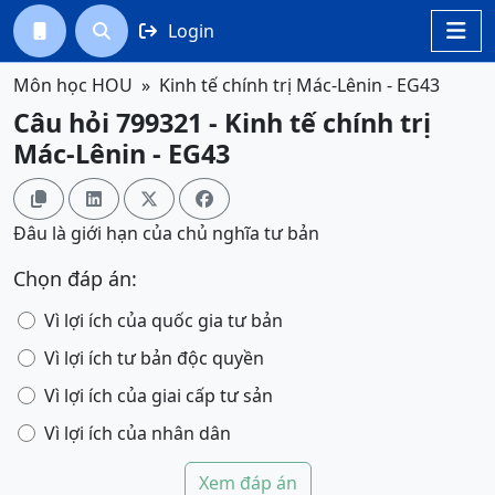
Login




Môn học HOU
Kinh tế chính trị Mác-Lênin - EG43
Câu hỏi 799321 - Kinh tế chính trị
Mác-Lênin - EG43




Đâu là giới hạn của chủ nghĩa tư bản
Chọn đáp án:
Vì lợi ích của quốc gia tư bản
Vì lợi ích tư bản độc quyền
Vì lợi ích của giai cấp tư sản
Vì lợi ích của nhân dân
Xem đáp án