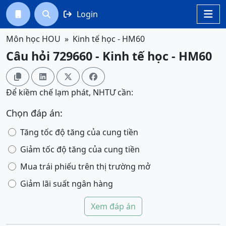
Login




Môn học HOU
Kinh tế học - HM60
Câu hỏi 729660 - Kinh tế học - HM60




Để kiềm chế lạm phát, NHTƯ cần:
Chọn đáp án:
Tăng tốc độ tăng của cung tiền
Giảm tốc độ tăng của cung tiền
Mua trái phiếu trên thị trường mở
Giảm lãi suất ngân hàng
Xem đáp án