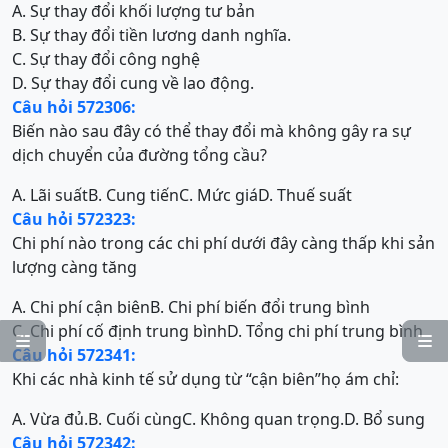
A. Sự thay đổi khối lượng tư bản
B. Sự thay đổi tiền lương danh nghĩa.
C. Sự thay đổi công nghệ
D. Sự thay đổi cung về lao động.
Câu hỏi 572306:
Biến nào sau đây có thể thay đổi mà không gây ra sự
dịch chuyển của đường tổng cầu?
A. Lãi suất
B. Cung tiến
C. Mức giá
D. Thuế suất
Câu hỏi 572323:
Chi phí nào trong các chi phí dưới đây càng thấp khi sản
lượng càng tăng
A. Chi phí cận biên
B. Chi phí biến đổi trung bình
C. Chi phí cố định trung bình
D. Tổng chi phí trung bình


Câu hỏi 572341:
Khi các nhà kinh tế sử dụng từ “cận biên”họ ám chỉ:
A. Vừa đủ.
B. Cuối cùng
C. Không quan trọng.
D. Bổ sung
Câu hỏi 572342: