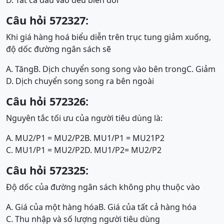
D. Tất cả đầu vào đều biến đổi
Câu hỏi 572327:
Khi giá hàng hoá biểu diễn trên trục tung giảm xuống,
độ dốc đường ngân sách sẽ
A. Tăng
B. Dịch chuyển song song vào bên trong
C. Giảm
D. Dịch chuyển song song ra bên ngoài
Câu hỏi 572326:
Nguyên tắc tối ưu của người tiêu dùng là:
A. MU2/P1 = MU2/P2
B. MU1/P1 = MU21P2
C. MU1/P1 = MU2/P2
D. MU1/P2= MU2/P2
Câu hỏi 572325:
Độ dốc của đường ngân sách không phụ thuộc vào
A. Giá của một hàng hóa
B. Giá của tất cả hàng hóa
C. Thu nhập và số lượng người tiêu dùng