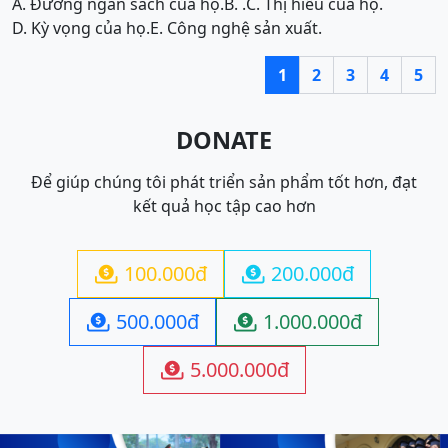
A. Đường ngân sách của họ.
B. .
C. Thị hiếu của họ.
D. Kỳ vọng của họ.
E. Công nghệ sản xuất.
1
2
3
4
5
DONATE
Để giúp chúng tôi phát triển sản phẩm tốt hơn, đạt
kết quả học tập cao hơn
100.000đ
200.000đ


500.000đ
1.000.000đ


5.000.000đ
