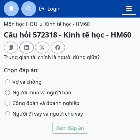
Login




Môn học HOU
Kinh tế học - HM60
Câu hỏi 572318 - Kinh tế học - HM60




Trung gian tài chính là người đứng giữa?
Chọn đáp án:
Vợ và chồng
Người mua và người bán
Công đoàn và doanh nghiệp
Người đi vay và người cho vay
Xem đáp án