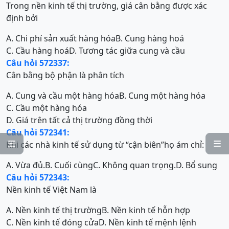
Trong nền kinh tế thị trường, giá cân bằng được xác
định bởi
A. Chi phí sản xuất hàng hóa
B. Cung hàng hoá
C. Cầu hàng hoá
D. Tương tác giữa cung và cầu
Câu hỏi 572337:
Cân bằng bộ phận là phân tích
A. Cung và cầu một hàng hóa
B. Cung một hàng hóa
C. Cầu một hàng hóa
D. Giá trên tất cả thị trường đồng thời
Câu hỏi 572341:
Khi các nhà kinh tế sử dụng từ “cận biên”họ ám chỉ:


A. Vừa đủ.
B. Cuối cùng
C. Không quan trọng.
D. Bổ sung
Câu hỏi 572343:
Nền kinh tế Việt Nam là
A. Nền kinh tế thị trường
B. Nền kinh tế hỗn hợp
C. Nền kinh tế đóng cửa
D. Nền kinh tế mệnh lệnh