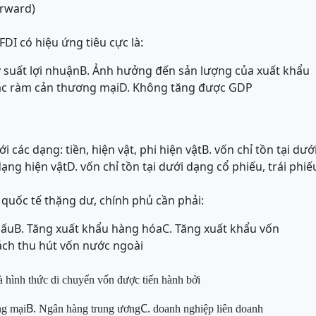
orward)
FDI có hiệu ứng tiêu cực là:
 suất lợi nhuận
B. Ảnh hưởng đến sản lượng của xuất khẩu
ác ràm cản thương mại
D. Không tăng được GDP
ới các dạng: tiền, hiện vật, phi hiện vật
B. vốn chỉ tồn tại dướ
dạng hiện vật
D. vốn chỉ tồn tại dưới dạng cổ phiếu, trái phi
 quốc tế thặng dư, chính phủ cần phải:
hấu
B. Tăng xuất khẩu hàng hóa
C. Tăng xuất khẩu vốn
sách thu hút vốn nước ngoài
à hình thức di chuyển vốn được tiến hành bởi
B.
C.
ng
m
ạ
i
Ngân hàng trung ương
doanh nghiệp liên doanh