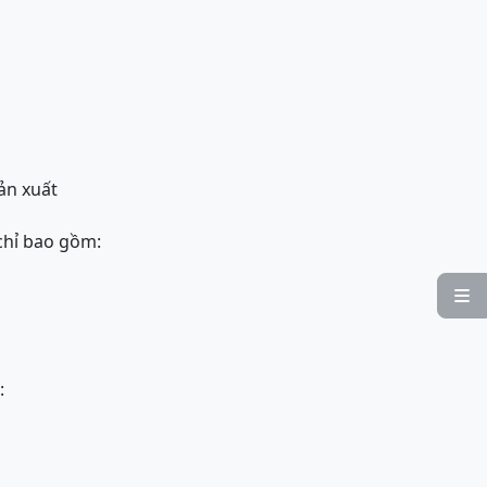
ản xuất
chỉ bao gồm:

: