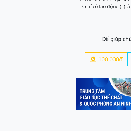
D. chỉ có lao động (L) l
Để giúp chú
100.000đ

Previous