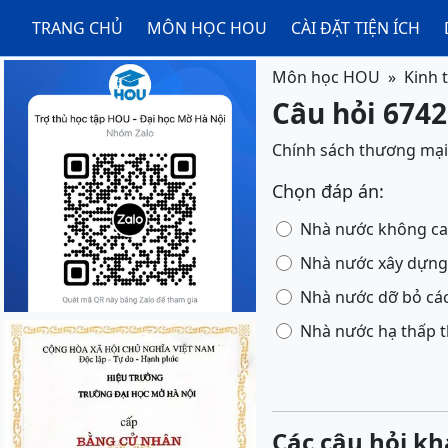
TRANG CHỦ
MÔN HỌC HOU
CÀI ĐẶT TIỆN ÍCH
Môn học HOU
Kinh 
Câu hỏi 6742
Chính sách thương mại 
Chọn đáp án:
Nhà nước không ca
Nhà nước xây dựng 
Nhà nước dỡ bỏ các
Nhà nước hạ thấp 
Các câu hỏi kh