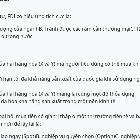
ư, FDI có hiệu ứng tích cực là:
lượng của ngành
B. Tránh được các ràm cản thương mại
C. T
m ở trong nước
của hai hàng hóa (X và Y) mà người tiêu dùng có thể mua kh
ới hạn tối đa khả năng sản xuất của quốc gia khi sử dụng ng
của hai hàng hóa (X và Y) mang lại cùng một độ thỏa dụng
i đa hóa khả năng sản xuất trong một nền kinh tế
ại hối mua tiền có giá trị thấp ở một thị trường tiền tệ và 
 hơn để lấy lãi là:
iao ngay (Spot)
B. nghiệp vụ quyền chọn (Option)
C. nghiệp 