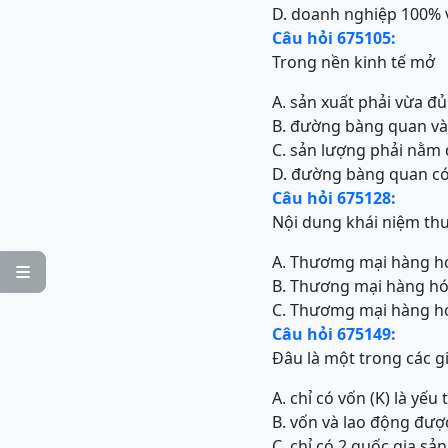
D. doanh nghiệp 100% 
Câu hỏi 675105:
Trong nền kinh tế mở
A. sản xuất phải vừa đ
B. đường bàng quan và 
C. sản lượng phải nằm 
D. đường bàng quan có 
Câu hỏi 675128:
Nội dung khái niệm th
A. Thươmg mại hàng hó

B. Thương mại hàng hóa
C. Thươmg mại hàng hó
Câu hỏi 675149:
Đâu là một trong các g
A. chỉ có vốn (K) là yếu
B. vốn và lao động đượ
C. chỉ có 2 quốc gia s