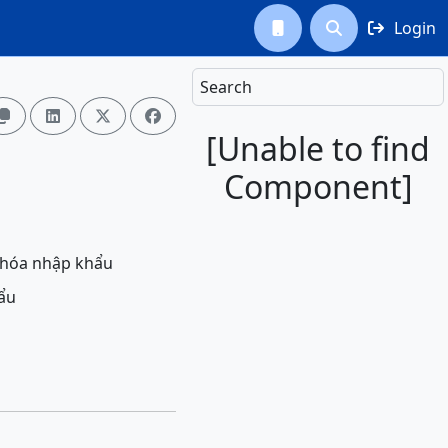
Login



Search




[Unable to find
Component]
g hóa nhập khẩu
ẩu