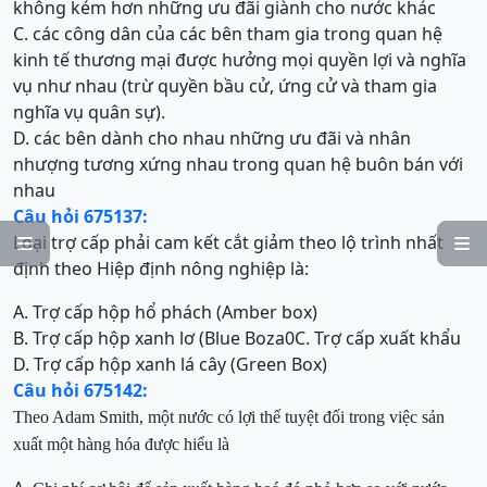
không kém hơn những ưu đãi giành cho nước khác
C. các công dân của các bên tham gia trong quan hệ
kinh tế thương mại được hưởng mọi quyền lợi và nghĩa
vụ như nhau (trừ quyền bầu cử, ứng cử và tham gia
nghĩa vụ quân sự).
D. các bên dành cho nhau những ưu đãi và nhân
nhượng tương xứng nhau trong quan hệ buôn bán với
nhau
Câu hỏi 675137:
Loại trợ cấp phải cam kết cắt giảm theo lộ trình nhất


định theo Hiệp định nông nghiệp là:
A. Trợ cấp hộp hổ phách (Amber box)
B. Trợ cấp hộp xanh lơ (Blue Boza0
C. Trợ cấp xuất khẩu
D. Trợ cấp hộp xanh lá cây (Green Box)
Câu hỏi 675142:
Theo Adam Smith, một nước có lợi thế tuyệt đối trong việc sản
xuất một hàng
h
óa
được hiểu là