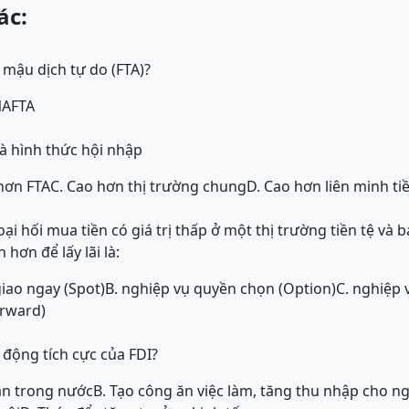
ác:
 mậu dịch tự do (FTA)?
NAFTA
à hình thức hội nhập
hơn FTA
C. Cao hơn thị trường chung
D. Cao hơn liên minh ti
ại hối mua tiền có giá trị thấp ở một thị trường tiền tệ và 
 hơn để lấy lãi là:
iao ngay (Spot)
B. nghiệp vụ quyền chọn (Option)
C. nghiệp 
orward)
động tích cực của FDI?
uận trong nước
B. Tạo công ăn việc làm, tăng thu nhập cho n