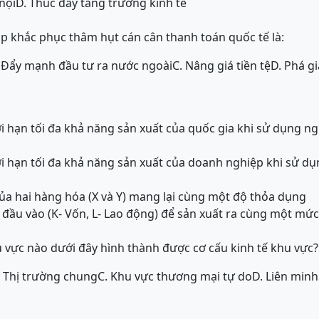
nội
D. Thúc đẩy tăng trưởng kinh tế
p khắc phục thâm hụt cán cân thanh toán quốc tế là:
 Đẩy mạnh đầu tư ra nước ngoài
C. Nâng giá tiền tệ
D. Phá gi
ới hạn tối đa khả năng sản xuất của quốc gia khi sử dụng ng
ới hạn tối đa khả năng sản xuất của doanh nghiệp khi sử d
của hai hàng hóa (X và Y) mang lại cùng một độ thỏa dụng
a đầu vào (K- Vốn, L- Lao động) để sản xuất ra cùng một mứ
 vực nào dưới đây hình thành được cơ cấu kinh tế khu vực?
. Thị trường chung
C. Khu vực thương mại tự do
D. Liên minh