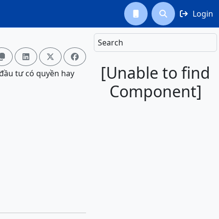
Login



Search




[Unable to find
 đầu tư có quyền hay
Component]