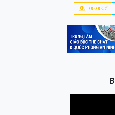
100.000đ

Previous
B