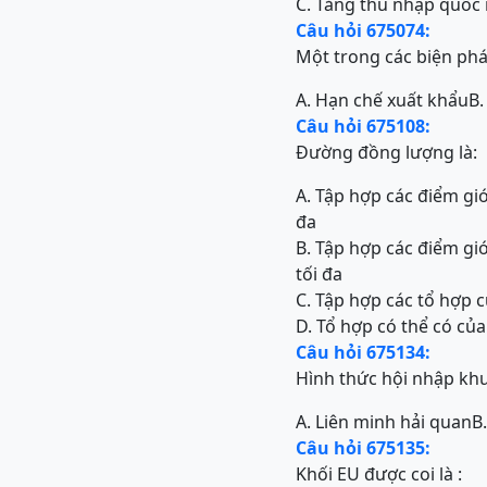
C. Tăng thu nhập quốc 
Câu hỏi 675074:
Một trong các biện phá
A. Hạn chế xuất khẩu
B.
Câu hỏi 675108:
Đường đồng lượng là:
A. Tập hợp các điểm gi
đa
B. Tập hợp các điểm gi
tối đa
C. Tập hợp các tổ hợp 
D. Tổ hợp có thể có củ
Câu hỏi 675134:
Hình thức hội nhập khu
A. Liên minh hải quan
B
Câu hỏi 675135:
Khối EU được coi là :