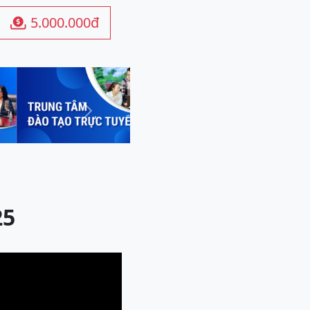
5.000.000đ

Next
25