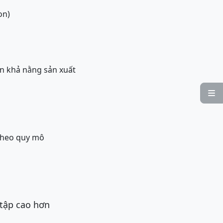
on)
n khả nằng sản xuất

 theo quy mô
 tập cao hơn