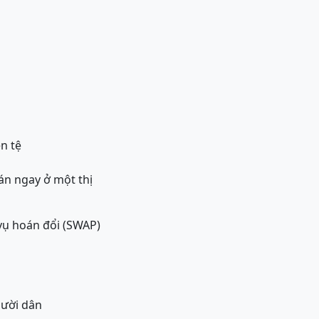
ền tệ
bán ngay ở một thị
vụ hoán đổi (SWAP)
gười dân