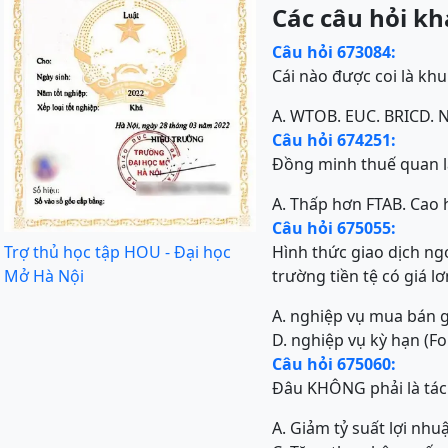
Các câu hỏi kh
Câu hỏi 673084:
Cái nào được coi là khu
A. WTO
B. EU
C. BRIC
D. 
Câu hỏi 674251:
Đồng minh thuế quan l
A. Thấp hơn FTA
B. Cao 
Câu hỏi 675055:
Trợ thủ học tập HOU - Đại học
Hình thức giao dịch ngo
Mở Hà Nội
trường tiền tệ có giá lơn
A. nghiệp vụ mua bán g
D. nghiệp vụ kỳ hạn (F
Câu hỏi 675060:
Đâu KHÔNG phải là tác 
A. Giảm tỷ suất lợi nh