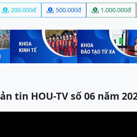
200.000đ
500.000đ
1.000.000đ



ản tin HOU-TV số 06 năm 20