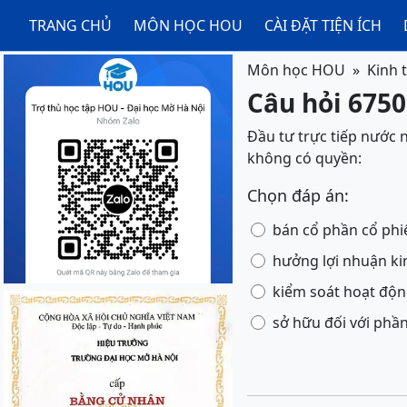
TRANG CHỦ
MÔN HỌC HOU
CÀI ĐẶT TIỆN ÍCH
Môn học HOU
Kinh 
Câu hỏi 6750
Đầu tư trực tiếp nước 
không có quyền:
Chọn đáp án:
bán cổ phần cổ phi
hưởng lợi nhuận k
kiểm soát hoạt độ
sở hữu đối với phầ