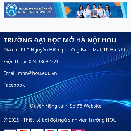
TRƯỜNG ĐẠI HỌC MỞ HÀ NỘI HOU
Địa chỉ: Phố Nguyễn Hiền, phường Bạch Mai, TP Hà Nội
Điện thoại: 024.38682321
Email: mhn@hou.edu.vn
Facebook
Quyền riêng tư
Sơ đồ Website
@ 2025 - Thiết kế bởi đội ngũ sinh viên trường HOU