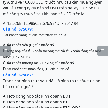
ty A thu về 10.000 USD, trước nhu cầu cần mua nguyên
vật liệu công ty đã bán số USD trên để lấy EUR. Số EUR
mà công ty thu về sau khi bán số USD trên là:
A. 13.026
B. 12.985
C. 7.676,954
D. 7.701,194
Câu hỏi 675079:
Tài khoản vãng lai của một nước chính là
A.
tài khoản vốn (C) của nước đó
B.

tổng hợp của tài khoản thương mại và tài khoản ròng của một

nước (EX-IM+E)
C.
tài khoản thương mại (EX-IM) của nước đó
D.
tài khoản thu
nh
ậ
p ròng
(E) của nước đó
Câu hỏi 675087:
Trong các hình thức sau, đâu là hình thức đầu tư gián
tiếp nước ngoài?
A. Hợp đồng hợp tác kinh doanh BOT
B. Hợp đồng hợp tác kinh doanh BTO
C. Hợp đồng hợp tác kinh doanh BT
D. ODA