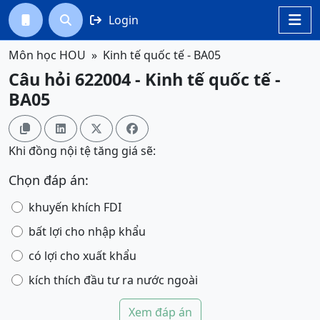
Login




Môn học HOU
Kinh tế quốc tế - BA05
Câu hỏi 622004 - Kinh tế quốc tế -
BA05




Khi đồng nội tệ tăng giá sẽ:
Chọn đáp án:
khuyến khích FDI
bất lợi cho nhập khẩu
có lợi cho xuất khẩu
kích thích đầu tư ra nước ngoài
Xem đáp án