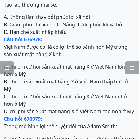
Tạo lập thương mại sẽ:
A. Không làm thay đổi phúc lợi xã hội
B. Giảm phúc lợi xã hội
C. Nâng được phúc lợi xã hội
D. Hạn chế xuất nhập khẩu
Câu hỏi 676978:
Việt Nam được coi là có lợi thế so sánh hơn Mỹ trong
sản xuất mặt hàng X khi:
A. chi phí cơ hội sản xuất mặt hàng X ở Việt Nam lớn


hơn ở Mỹ
B. chi phí sản xuất mặt hàng X ở Việt Nam thấp hơn ở
Mỹ
C. chi phí cơ hội sản xuất mặt hàng X ở Việt Nam nhỏ
hơn ở Mỹ
D. chi phí sản xuất mặt hàng X ở Việt Nam cao hơn ở Mỹ
Câu hỏi 676979:
Trong mô hình lợi thế tuyệt đối của Adam Smith:
A. Đường giới hạn khả năng sản xuất là đường thẳng và