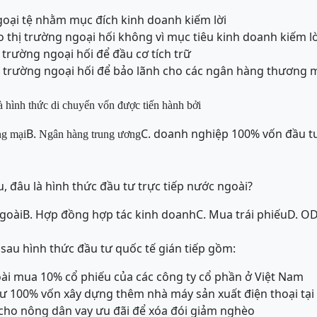
goại tệ nhằm mục đích kinh doanh kiếm lời
o thị trường ngoại hối không vì mục tiêu kinh doanh kiếm lờ
ị trường ngoại hối để đầu cơ tích trữ
hị trường ngoại hối để bảo lãnh cho các ngân hàng thương 
à hình thức di chuyển vốn được tiến hành bởi
B.
C. doanh nghiệp 100% vốn đầu t
ng
m
ạ
i
Ngân hàng trung ương
, đâu là hình thức đầu tư trực tiếp nước ngoài?
ngoài
B. Hợp đồng hợp tác kinh doanh
C. Mua trái phiếu
D. O
 sau hình thức đầu tư quốc tế gián tiếp gồm:
ài mua 10% cổ phiếu của các công ty cổ phần ở Việt Nam
ư 100% vốn xây dựng thêm nhà máy sản xuất điện thoại tại
cho nông dân vay ưu đãi để xóa đói giảm nghèo