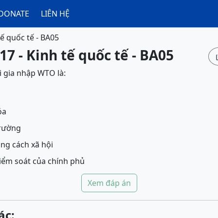
DONATE
LIÊN HỆ
tế quốc tế - BA05
17 - Kinh tế quốc tế - BA05
i gia nhập WTO là:
óa
trường
ng cách xã hội
iểm soát của chính phủ
Xem đáp án
ác: