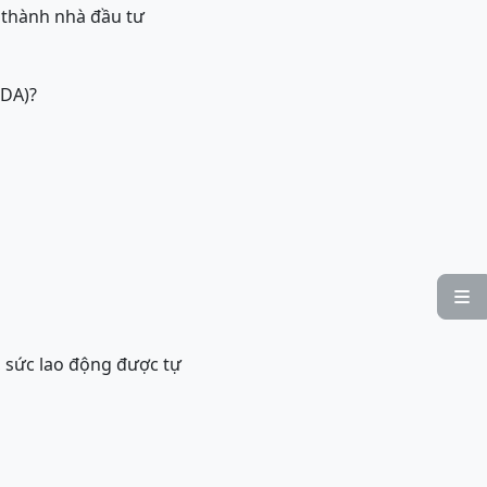
 thành nhà đầu tư
ODA)?

, sức lao động được tự