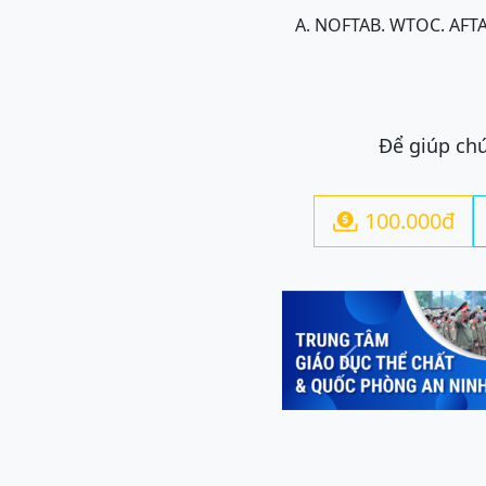
A. NOFTA
B. WTO
C. AFT
Để giúp chú
100.000đ

Previous