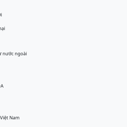
i
mại
ư nước ngoài
DA
 Việt Nam