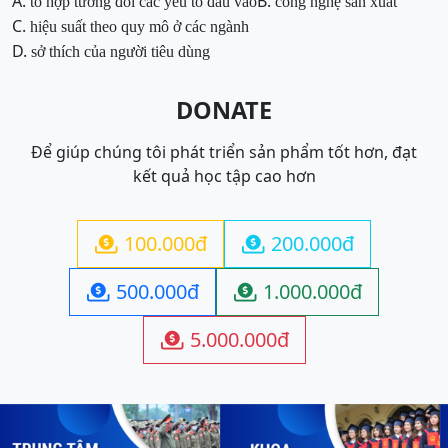
A.
B.
tổ hợp tương đối các yếu tố đầu vào
công nghệ sản xuất
C.
hiệu suất theo quy mô ở các ngành
D.
sở thích của người tiêu dùng
DONATE
Để giúp chúng tôi phát triển sản phẩm tốt hơn, đạt
kết quả học tập cao hơn
100.000đ
200.000đ


500.000đ
1.000.000đ


5.000.000đ
