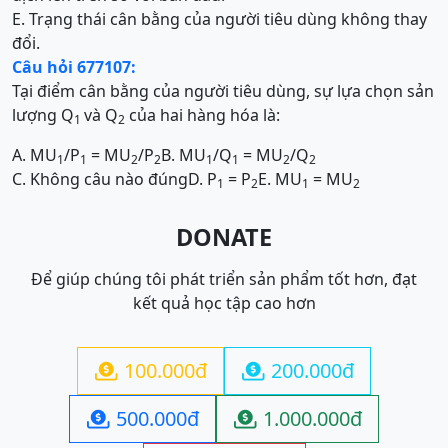
E. Trạng thái cân bằng của người tiêu dùng không thay
đổi.
Câu hỏi 677107:
Tại điểm cân bằng của người tiêu dùng, sự lựa chọn sản
lượng Q
và Q
của hai hàng hóa là:
1
2
A. MU
/P
= MU
/P
B. MU
/Q
= MU
/Q
1
1
2
2
1
1
2
2
C. Không câu nào đúng
D. P
= P
E. MU
= MU
1
2
1
2
DONATE
Để giúp chúng tôi phát triển sản phẩm tốt hơn, đạt
kết quả học tập cao hơn
100.000đ
200.000đ


500.000đ
1.000.000đ

