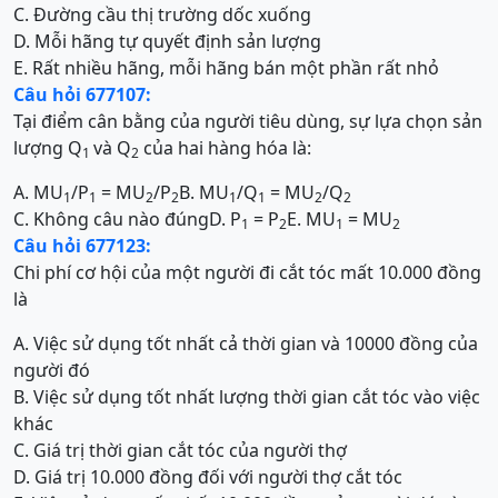
C. Đường cầu thị trường dốc xuống
D. Mỗi hãng tự quyết định sản lượng
E. Rất nhiều hãng, mỗi hãng bán một phần rất nhỏ
Câu hỏi 677107:
Tại điểm cân bằng của người tiêu dùng, sự lựa chọn sản
lượng Q
và Q
của hai hàng hóa là:
1
2
A. MU
/P
= MU
/P
B. MU
/Q
= MU
/Q
1
1
2
2
1
1
2
2
C. Không câu nào đúng
D. P
= P
E. MU
= MU
1
2
1
2
Câu hỏi 677123:
Chi phí cơ hội của một người đi cắt tóc mất 10.000 đồng
là
A. Việc sử dụng tốt nhất cả thời gian và 10000 đồng của
người đó
B. Việc sử dụng tốt nhất lượng thời gian cắt tóc vào việc
khác
C. Giá trị thời gian cắt tóc của người thợ
D. Giá trị 10.000 đồng đối với người thợ cắt tóc