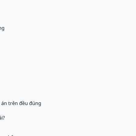
ng
p án trên đều đúng
i?