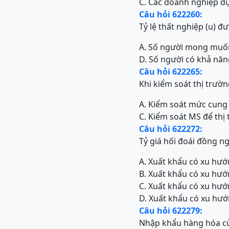
C. Các doanh nghiệp dự
Câu hỏi 622260:
Tỷ lệ thất nghiệp (u) đ
A. Số người mong muốn
D. Số người có khả năn
Câu hỏi 622265:
Khi kiểm soát thị trườn
A. Kiểm soát mức cung 
C. Kiểm soát MS để thị t
Câu hỏi 622272:
Tỷ giá hối đoái đồng ng
A. Xuất khẩu có xu hư
B. Xuất khẩu có xu hư
C. Xuất khẩu có xu hư
D. Xuất khẩu có xu hư
Câu hỏi 622279:
Nhập khẩu hàng hóa củ