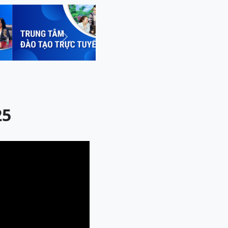
Next
25