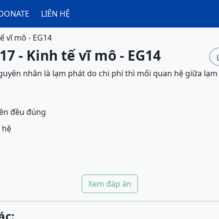
DONATE
LIÊN HỆ
tế vĩ mô - EG14
17 - Kinh tế vĩ mô - EG14
uyên nhân là lạm phát do chi phí thì mối quan hệ giữa lạm 
trên đều đúng
 hệ
Xem đáp án
ác: