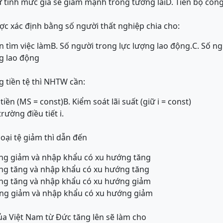
 tính mức giá sẽ giảm mạnh trong tương lai
D. Tiến bộ côn
ược xác định bằng số người thất nghiệp chia cho:
 tìm việc làm
B. Số người trong lực lượng lao động.
C. Số n
g lao động
g tiền tệ thì NHTW cần:
tiền (MS = const)
B. Kiểm soát lãi suất (giữ i = const)
rường điều tiết i.
oại tệ giảm thì dẫn đến
ớng giảm và nhập khẩu có xu hướng tăng
ớng tăng và nhập khẩu có xu hướng tăng
ớng tăng và nhập khẩu có xu hướng giảm
ớng giảm và nhập khẩu có xu hướng giảm
a Việt Nam từ Đức tăng lên sẽ làm cho