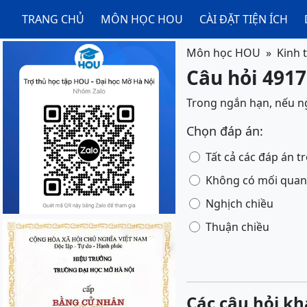
TRANG CHỦ
MÔN HỌC HOU
CÀI ĐẶT TIỆN ÍCH
Môn học HOU
Kinh 
Câu hỏi 4917
Trong ngắn hạn, nếu ng
Chọn đáp án:
Tất cả các đáp án 
Không có mối quan
Nghịch chiều
Thuận chiều
Các câu hỏi kh