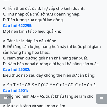
A. Tiền thuê đất đai
B. Trợ cấp cho kinh doanh.
C. Thu nhập của chủ sở hữu doanh nghiệp.
D. Tiền lương của người lao động.
Câu hỏi 622295:
Một nền kinh tế có hiệu quả khi:
A. Tất cả các đáp án đều đúng.
B. Để tăng sản lượng hàng hoá này thì buộc phải giảm
sản lượng hàng hoá khác.
C. Nằm trên đường giới hạn khả năng sản xuất.
D. Nằm bên ngoài đường giới hạn khả năng sản xuất.
Câu hỏi 25032:
Biểu thức nào sau đây không thể hiện sự cân bằng:
A. S + T = I + G
B. S = F (Y)
C. Y = C + I + G
D. C + I = C + S
Câu hỏi 2901:
Trong mô hình AD – AS, xuất khẩu tăng sẽ làm cho


A. Mức giá tăng và sản lượng giảm