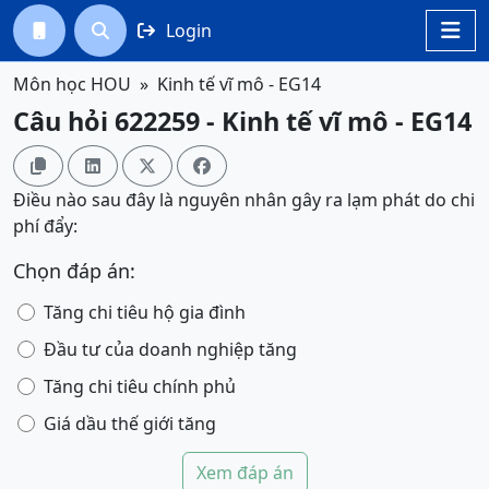
Login




Môn học HOU
Kinh tế vĩ mô - EG14
Câu hỏi 622259 - Kinh tế vĩ mô - EG14




Điều nào sau đây là nguyên nhân gây ra lạm phát do chi
phí đẩy:
Chọn đáp án:
Tăng chi tiêu hộ gia đình
Đầu tư của doanh nghiệp tăng
Tăng chi tiêu chính phủ
Giá dầu thế giới tăng
Xem đáp án