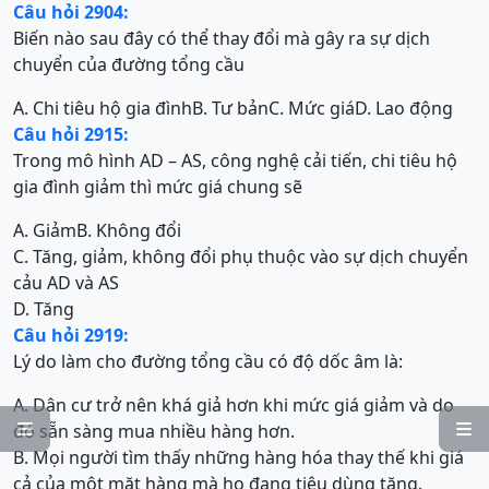
Câu hỏi 2904:
Biến nào sau đây có thể thay đổi mà gây ra sự dịch
chuyển của đường tổng cầu
A. Chi tiêu hộ gia đình
B. Tư bản
C. Mức giá
D. Lao động
Câu hỏi 2915:
Trong mô hình AD – AS, công nghệ cải tiến, chi tiêu hộ
gia đình giảm thì mức giá chung sẽ
A. Giảm
B. Không đổi
C. Tăng, giảm, không đổi phụ thuộc vào sự dịch chuyển
cảu AD và AS
D. Tăng
Câu hỏi 2919:
Lý do làm cho đường tổng cầu có độ dốc âm là:
A. Dân cư trở nên khá giả hơn khi mức giá giảm và do
đó sẵn sàng mua nhiều hàng hơn.


B. Mọi người tìm thấy những hàng hóa thay thế khi giá
cả của một mặt hàng mà họ đang tiêu dùng tăng.