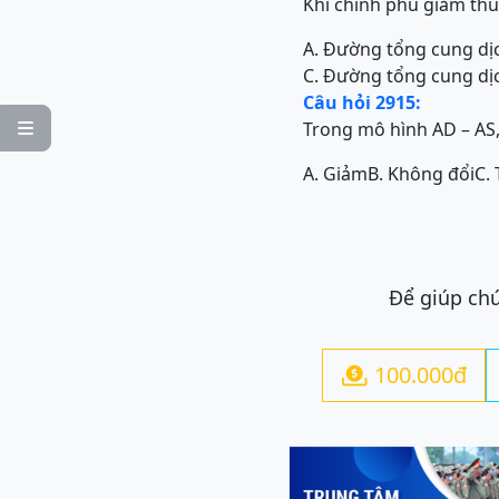
Khi chính phủ giảm th
A. Đường tổng cung dịc
C. Đường tổng cung dị
Câu hỏi 2915:
Trong mô hình AD – AS, 

A. Giảm
B. Không đổi
C.
Để giúp chú
100.000đ
