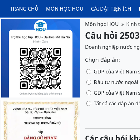
TRANG CHỦ
MÔN HỌC HOU
CÀI ĐẶT TIỆN ÍCH
Môn học HOU
Kinh 
Câu hỏi 2503
Doanh nghiệp nước ngoà
Chọn đáp án:
GDP của Việt Nam 
Đầu tư nước ngoài 
GDP của Việt Nam 
Tất cả các đáp án đ
Các câu hỏi kh