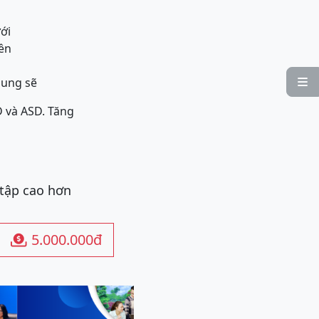
ới
rên
hung sẽ

D và AS
D. Tăng
 tập cao hơn
5.000.000đ
