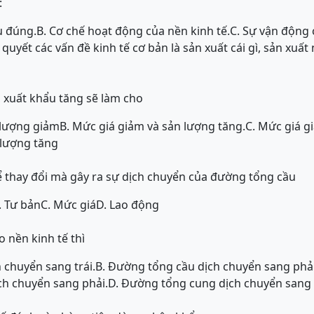
:
u đúng.
B. Cơ chế hoạt động của nền kinh tế.
C. Sự vận động 
i quyết các vấn đề kinh tế cơ bản là sản xuất cái gì, sản xuấ
 xuất khẩu tăng sẽ làm cho
 lượng giảm
B. Mức giá giảm và sản lượng tăng.
C. Mức giá g
 lượng tăng
ể thay đổi mà gây ra sự dịch chuyển của đường tổng cầu
. Tư bản
C. Mức giá
D. Lao động
 nền kinh tế thì
 chuyển sang trái.
B. Đường tổng cầu dịch chuyển sang phải
ch chuyển sang phải.
D. Đường tổng cung dịch chuyển sang t