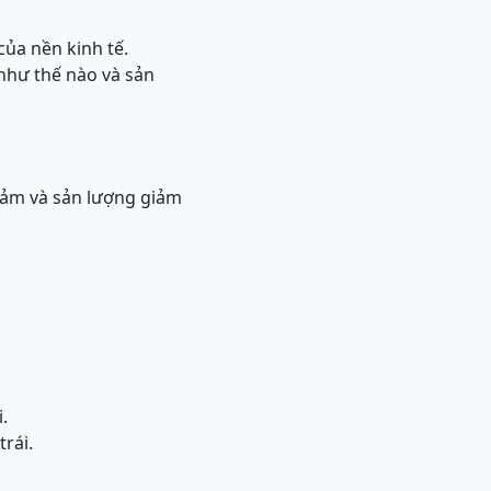
của nền kinh tế.
t như thế nào và sản
iảm và sản lượng giảm
.
rái.