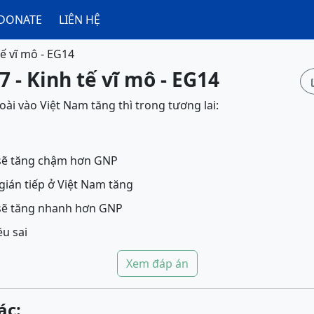
DONATE
LIÊN HỆ
tế vĩ mô - EG14
7 - Kinh tế vĩ mô - EG14
i vào Việt Nam tăng thì trong tương lai:
sẽ tăng chậm hơn GNP
gián tiếp ở Việt Nam tăng
sẽ tăng nhanh hơn GNP
ều sai
Xem đáp án
ác: