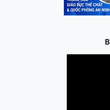
Previous
B