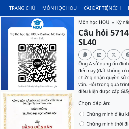
TRANG CHỦ
MÔN HỌC HOU
CÀI ĐẶT TIỆN ÍCH
Môn học HOU
Kỹ nă
Câu hỏi 5714
SL40



Ông A sử dụng ổn định 
đến nay (đất không có 
chứng nhận quyền sử d
vấn. Hỏi trong quá trì
điều kiện được cấp Gi
Chọn đáp án:
Chứng minh điều ki
Chứng minh thời đ