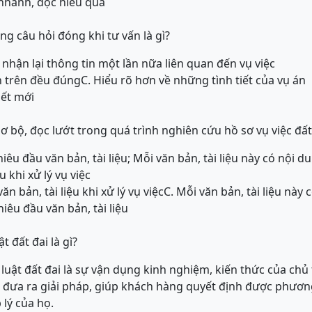
 nhanh, đọc hiểu quả
g câu hỏi đóng khi tư vấn là gì?
nhận lại thông tin một lần nữa liên quan đến vụ việc
n trên đều đúng
C. Hiểu rõ hơn về những tình tiết của vụ án
iết mới
ơ bộ, đọc lướt trong quá trình nghiên cứu hồ sơ vụ việc đất
iêu đầu văn bản, tài liệu; Mỗi văn bản, tài liệu này có nội du
u khi xử lý vụ việc
ăn bản, tài liệu khi xử lý vụ việc
C. Mỗi văn bản, tài liệu này 
hiêu đầu văn bản, tài liệu
t đất đai là gì?
luật đất đai là sự vận dụng kinh nghiệm, kiến thức của chủ 
 đưa ra giải pháp, giúp khách hàng quyết định được phươn
 lý của họ.