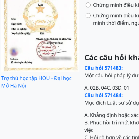
Chứng minh điều ki
Chứng minh điều ki
minh thời điểm, ng
Các câu hỏi kh
Câu hỏi 571483:
Một câu hỏi pháp lý đư
Trợ thủ học tập HOU - Đại học
Mở Hà Nội
A. 02
B. 04
C. 03
D. 01
Câu hỏi 571484:
Mục đích Luật sư sử dụn
A. Khẳng định hoặc xác 
B. Phục hồi trí nhớ, kh
việc
C. Hỏi rõ hơn về các tìn