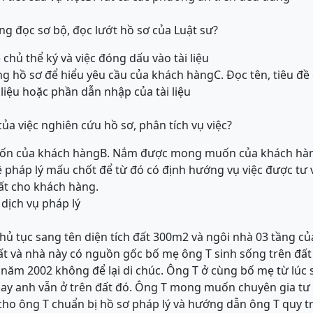
 đọc sơ bộ, đọc lướt hồ sơ của Luật sư?
 chủ thể ký và việc đóng dấu vào tài liệu
ong hồ sơ để hiểu yêu cầu của khách hàng
C. Đọc tên, tiêu đề 
i liệu hoặc phần dẫn nhập của tài liệu
ủa việc nghiên cứu hồ sơ, phân tích vụ việc?
ốn của khách hàng
B. Nắm được mong muốn của khách hàng
ề pháp lý mấu chốt để từ đó có định hướng vụ việc được tư v
ất cho khách hàng.
dịch vụ pháp lý
hủ tục sang tên diện tích đất 300m2 và ngôi nhà 03 tầng c
ất và nhà này có nguồn gốc bố mẹ ông T sinh sống trên đất
năm 2002 không để lại di chúc. Ông T ở cùng bố mẹ từ lúc s
ay anh vẫn ở trên đất đó. Ông T mong muốn chuyên gia tư 
 cho ông T chuẩn bị hồ sơ pháp lý và hướng dẫn ông T quy t