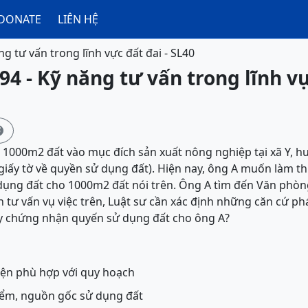
DONATE
LIÊN HỆ
ng tư vấn trong lĩnh vực đất đai - SL40
94 - Kỹ năng tư vấn trong lĩnh vự

1000m2 đất vào mục đích sản xuất nông nghiệp tại xã Y, huy
giấy tờ về quyền sử dụng đất). Hiện nay, ông A muốn làm thủ
ụng đất cho 1000m2 đất nói trên. Ông A tìm đến Văn phòng
nh tư vấn vụ việc trên, Luật sư cần xác định những căn cứ p
ấy chứng nhận quyến sử dụng đất cho ông A?
ện phù hợp với quy hoạch
iểm, nguồn gốc sử dụng đất