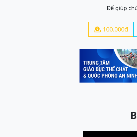
Để giúp chú
100.000đ

Previous
B