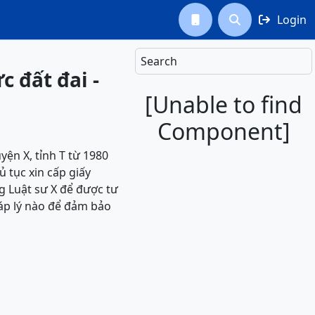
Login



Search
c đất đai -
[Unable to find
Component]
ện X, tỉnh T từ 1980
 tục xin cấp giấy
 Luật sư X để được tư
háp lý nào để đảm bảo