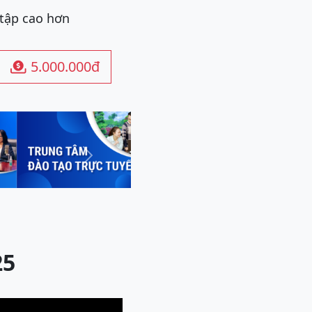
 tập cao hơn
5.000.000đ

Next
25