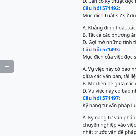
D. Cần có kỹ thuật đọc
Câu hỏi 571492:
Mục đích Luật sư sử dụn
A. Khẳng định hoặc xác 
B. Tất cả các phương á
D. Gợi mở những tình t
Câu hỏi 571493:
Mục đích của việc đọc s

A. Vụ việc này có bao nh
giữa các văn bản, tài liệ
B. Mối liên hệ giữa các v
D. Vụ việc này có bao n
Câu hỏi 571497:
Kỹ năng tư vấn pháp luậ
A. Kỹ năng tư vấn pháp 
chuyên nghiệp vào việc
nhất trước vấn đề pháp