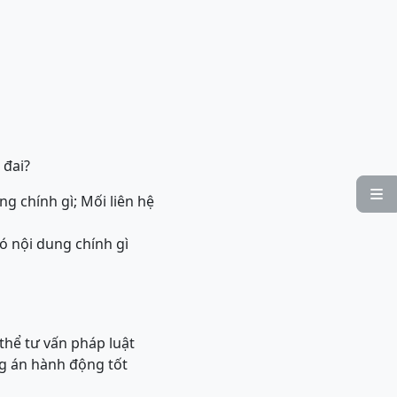
 đai?

ng chính gì; Mối liên hệ
có nội dung chính gì
thể tư vấn pháp luật
g án hành động tốt