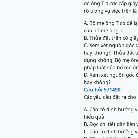
để ông T được cấp giấ
rõ trong vụ việc trên là 
A. Bộ mẹ ông T có để l
của bố mẹ ông T
B. Thửa đất trên có gi
C. Xem xét nguồn gốc đ
hay không?; Thửa đất t
dụng không; Bộ mẹ ông 
pháp luât của bố mẹ ô
D. Xem xét nguồn gốc đ
hay không?
Câu hỏi 571490:
Các yêu cầu đặt ra cho L
A. Cần có định hướng và
hiểu quả
B. Đọc chi tiết gắn liề
C. Cần có định hướng và