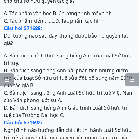
cho chủ sở hữu quyền tác giả?
A. Tác phẩm văn học.
B. Chương trình máy tính.
C. Tác phẩm kiến trúc.
D. Tác phẩm tạo hình.
Câu hỏi 571688:
Đối tượng nào sau đây không được bảo hộ quyền tác
giả?
A. Bản dịch chính thức sang tiếng Anh của Luật Sở hữu
trí tuệ.
B. Bản dịch sang tiếng Anh bài phân tích những điểm
mới của Luật Sở hữu trí tuệ sửa đổi, bổ sung năm 2019


của tác giả B.
C. Bản dịch sang tiếng Anh Luật Sở hữu trí tuệ Việt Nam
của Văn phòng luật sư A.
D. Bản dịch sang tiếng Anh Giáo trình Luật Sở hữu trí
tuệ của Trường Đại học C.
Câu hỏi 571692:
Nghị định nào hướng dẫn chi tiết thi hành Luật Sở hữu
trí tuệ về quyền tác giả, quyền liên quan đang có hiệu