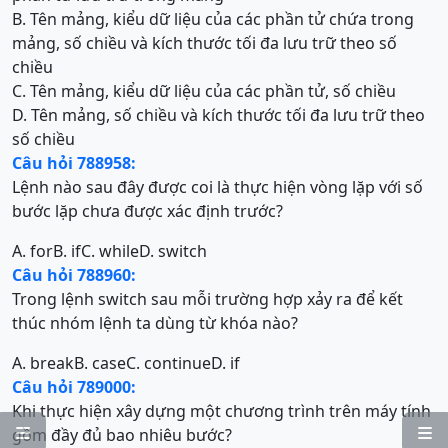
B. Tên mảng, kiểu dữ liệu của các phần tử chứa trong
mảng, số chiều và kích thước tối đa lưu trữ theo số
chiều
C. Tên mảng, kiểu dữ liệu của các phần tử, số chiều
D. Tên mảng, số chiều và kích thước tối đa lưu trữ theo
số chiều
Câu hỏi 788958:
Lệnh nào sau đây được coi là thực hiện vòng lặp với số
bước lặp chưa được xác định trước?
A. for
B. if
C. while
D. switch
Câu hỏi 788960:
Trong lệnh switch sau mỗi trường hợp xảy ra để kết
thúc nhóm lệnh ta dùng từ khóa nào?
A. break
B. case
C. continue
D. if
Câu hỏi 789000:
Khi thực hiện xây dựng một chương trình trên máy tính
gồm đầy đủ bao nhiêu bước?

