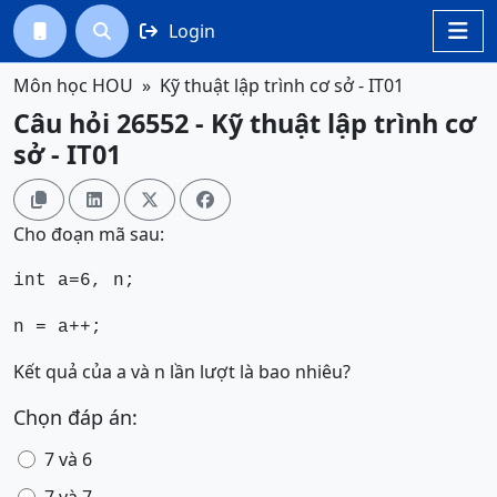
Login




Môn học HOU
Kỹ thuật lập trình cơ sở - IT01
Câu hỏi 26552 - Kỹ thuật lập trình cơ
sở - IT01




Cho đoạn mã sau:
int a=6, n;
n = a++;
Kết quả của a và n lần lượt là bao nhiêu?
Chọn đáp án:
7 và 6