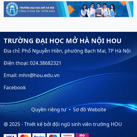
TRƯỜNG ĐẠI HỌC MỞ HÀ NỘI HOU
Địa chỉ: Phố Nguyễn Hiền, phường Bạch Mai, TP Hà Nội
Điện thoại: 024.38682321
Email: mhn@hou.edu.vn
Facebook
Quyền riêng tư
Sơ đồ Website
@ 2025 - Thiết kế bởi đội ngũ sinh viên trường HOU