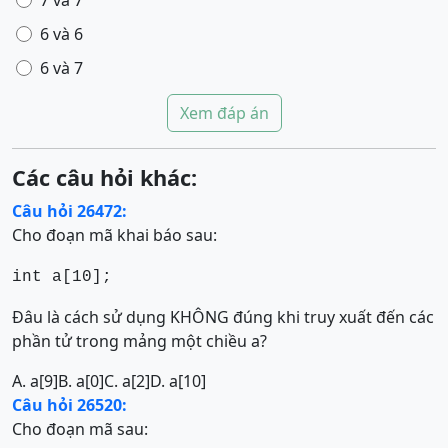
7 và 7
6 và 6
6 và 7
Xem đáp án
Các câu hỏi khác:
Câu hỏi 26472:
Cho đoạn mã khai báo sau:
int a[10];
Đâu là cách sử dụng KHÔNG đúng khi truy xuất đến các
phần tử trong mảng một chiều a?
A. a[9]
B. a[0]
C. a[2]
D. a[10]
Câu hỏi 26520:
Cho đoạn mã sau: