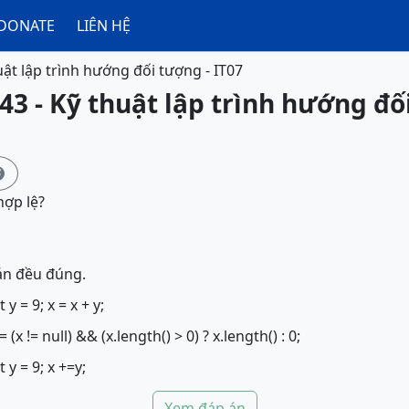
DONATE
LIÊN HỆ
uật lập trình hướng đối tượng - IT07
43 - Kỹ thuật lập trình hướng đố

hợp lệ?
án đều đúng.
 y = 9; x = x + y;
 = (x != null) && (x.length() > 0) ? x.length() : 0;
t y = 9; x +=y;
Xem đáp án