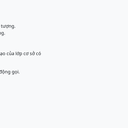
u tượng.
ng.
ạo của lớp cơ sở có
động gọi.