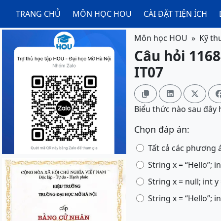
TRANG CHỦ
MÔN HỌC HOU
CÀI ĐẶT TIỆN ÍCH
Môn học HOU
Kỹ th
Câu hỏi 1168
IT07



Biểu thức nào sau đây 
Chọn đáp án:
Tất cả các phương 
String x = “Hello”; int
String x = null; int y
String x = “Hello”; in