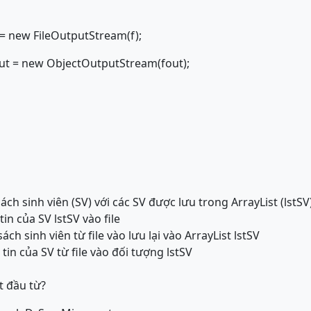
= new FileOutputStream(f);
t = new ObjectOutputStream(fout);
ch sinh viên (SV) với các SV được lưu trong ArrayList (lstSV)
in của SV lstSV vào file
ch sinh viên từ file vào lưu lại vào ArrayList lstSV
tin của SV từ file vào đối tượng lstSV
t đầu từ?