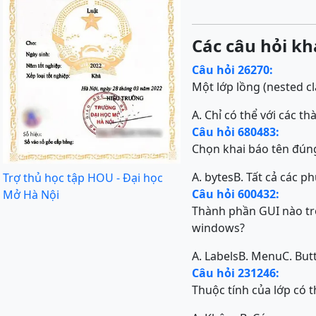
Các câu hỏi kh
Câu hỏi 26270:
Một lớp lồng (nested c
A. Chỉ có thể với các th
Câu hỏi 680483:
Chọn khai báo tên đún
A. bytes
B. Tất cả các 
Trợ thủ học tập HOU - Đại học
Câu hỏi 600432:
Mở Hà Nội
Thành phần GUI nào tr
windows?
A. Labels
B. Menu
C. But
Câu hỏi 231246:
Thuộc tính của lớp có t