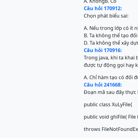
A. Không
B. Có
Câu hỏi 170912:
Chọn phát biểu sai:
A. Nếu trong lớp có ít 
B. Ta không thể tạo đố
D. Ta không thể xây dự
Câu hỏi 170916:
Trong java, khi ta khai
được tự động gọi hay 
A. Chỉ hàm tạo có đối 
Câu hỏi 241668:
Đoạn mã sau đây thực h
public class XuLyFile{
public void ghiFile( File
throws FileNotFoundEx