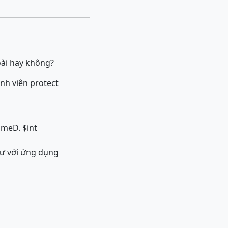
goài hay không?
ành viên protect
ame
D. $int
ư với ứng dụng