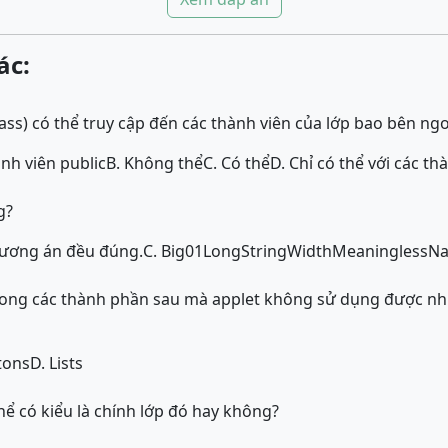
ác:
lass) có thể truy cập đến các thành viên của lớp bao bên n
ành viên public
B. Không thể
C. Có thể
D. Chỉ có thể với các th
g?
phương án đều đúng.
C. Big01LongStringWidthMeaninglessN
ong các thành phần sau mà applet không sử dụng được nh
tons
D. Lists
hể có kiểu là chính lớp đó hay không?