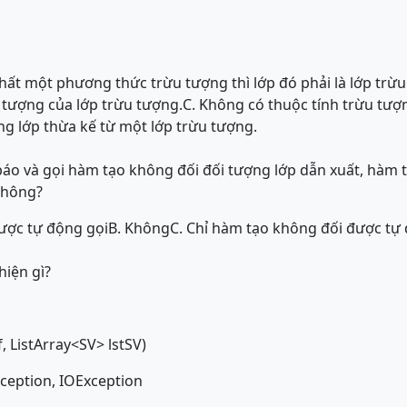
nhất một phương thức trừu tượng thì lớp đó phải là lớp trừ
i tượng của lớp trừu tượng.
C. Không có thuộc tính trừu tượ
ng lớp thừa kế từ một lớp trừu tượng.
 báo và gọi hàm tạo không đối đối tượng lớp dẫn xuất, hàm t
không?
được tự động gọi
B. Không
C. Chỉ hàm tạo không đối được tự 
iện gì?
 f, ListArray<SV> lstSV)
ception, IOException