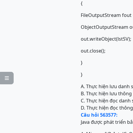
{
FileOutputStream fout 
ObjectOutputStream ou
out.writeObject(lstSV);
out.close();
}
}

A. Thực hiện lưu danh sá
B. Thực hiện lưu thông t
C. Thực hiện đọc danh sá
D. Thực hiện đọc thông 
Câu hỏi 563577:
Java được phát triển bắ