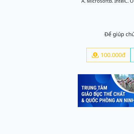
A. Microsoft
B. Intel
C. O
Để giúp chú
100.000đ

Previous