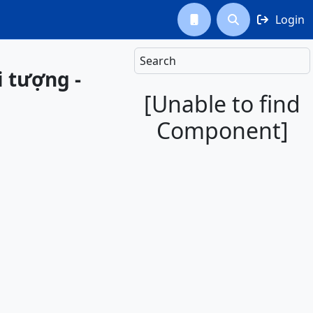
Login



Search
i tượng -
[Unable to find
Component]