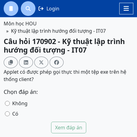
Login




Môn học HOU
Kỹ thuật lập trình hướng đối tượng - IT07
Câu hỏi 170902 - Kỹ thuật lập trình
hướng đối tượng - IT07




Applet có được phép gọi thực thi một tệp exe trên hệ
thống client?
Chọn đáp án:
Không
Có
Xem đáp án