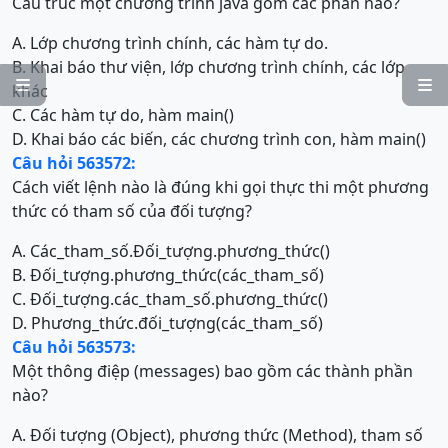
Cấu trúc một chương trình java gồm các phần nào?
A. Lớp chương trình chính, các hàm tự do.
B. Khai báo thư viện, lớp chương trình chính, các lớp


khác
C. Các hàm tự do, hàm main()
D. Khai báo các biến, các chương trình con, hàm main()
Câu hỏi 563572:
Cách viết lệnh nào là đúng khi gọi thực thi một phương
thức có tham số của đối tượng?
A. Các_tham_số.Đối_tượng.phương_thức()
B. Đối_tượng.phương_thức(các_tham_số)
C. Đối_tượng.các_tham_số.phương_thức()
D. Phương_thức.đối_tượng(các_tham_số)
Câu hỏi 563573:
Một thông điệp (messages) bao gồm các thành phần
nào?
A. Đối tượng (Object), phương thức (Method), tham số