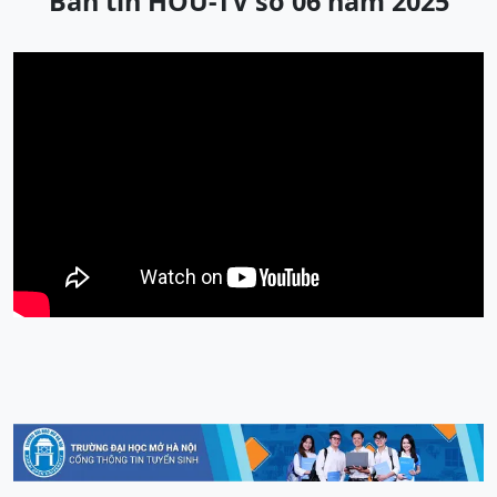
Bản tin HOU-TV số 06 năm 2025