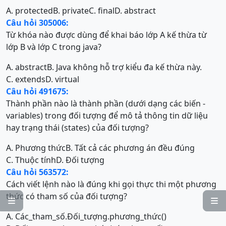
A. protected
B. private
C. final
D. abstract
Câu hỏi 305006:
Từ khóa nào được dùng để khai báo lớp A kế thừa từ
lớp B và lớp C trong java?
A. abstract
B. Java không hỗ trợ kiểu đa kế thừa này.
C. extends
D. virtual
Câu hỏi 491675:
Thành phần nào là thành phần (dưới dạng các biến -
variables) trong đối tượng để mô tả thông tin dữ liệu
hay trạng thái (states) của đối tượng?
A. Phương thức
B. Tất cả các phương án đều đúng
C. Thuộc tính
D. Đối tượng
Câu hỏi 563572:
Cách viết lệnh nào là đúng khi gọi thực thi một phương
thức có tham số của đối tượng?


A. Các_tham_số.Đối_tượng.phương_thức()