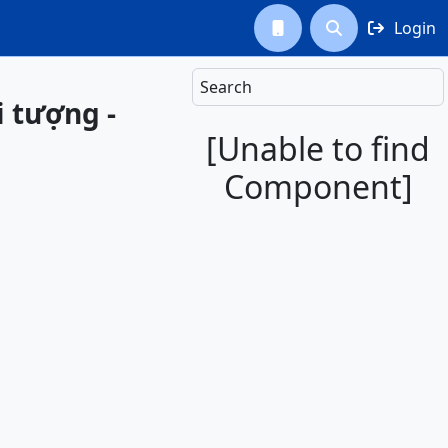
Login



Search
i tượng -
[Unable to find
Component]