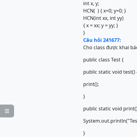
int x, y;
HCN( ) { x=0; y=0; }
HCN(int xx, int yy)
{ x = xx; y = yy; }
}
Câu hỏi 241677:
Cho class được khai bá
public class Test {
public static void test() 
print();
}
public static void print()

System.out.println("Tes
}