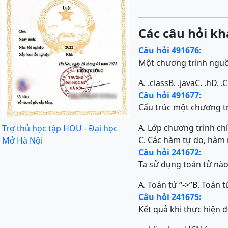
Các câu hỏi kh
Câu hỏi 491676:
Một chương trình nguồn
A. .class
B. .java
C. .h
D. .C
Câu hỏi 491677:
Cấu trúc một chương t
A. Lớp chương trình ch
Trợ thủ học tập HOU - Đại học
C. Các hàm tự do, hàm 
Mở Hà Nội
Câu hỏi 241672:
Ta sử dụng toán tử nào
A. Toán tử “->”
B. Toán tử
Câu hỏi 241675:
Kết quả khi thực hiện đ