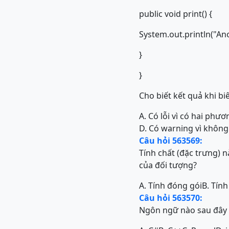
public void print() {
System.out.println("Ano
}
}
Cho biết kết quả khi biê
A. Có lỗi vì có hai phư
D. Có warning vì khôn
Câu hỏi 563569:
Tính chất (đặc trưng) 
của đối tượng?
A. Tính đóng gói
B. Tính
Câu hỏi 563570:
Ngôn ngữ nào sau đây 