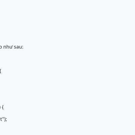
o như sau:
{
 {
t");