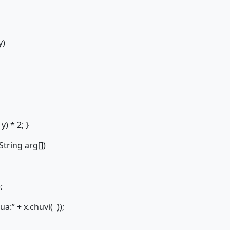
y)
y) * 2; }
String arg[])
;
a:” + x.chuvi( ));