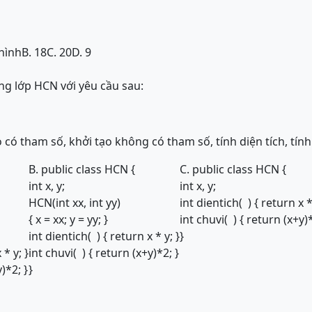
 hình
B. 18
C. 20
D. 9
g lớp HCN với yêu cầu sau:
 có tham số, khởi tạo không có tham số, tính diện tích, tính
B. public class HCN {
C. public class HCN {
int x, y;
int x, y;
HCN(int xx, int yy)
int dientich( ) { return x *
{ x = xx; y = yy; }
int chuvi( ) { return (x+y)*
int dientich( ) { return x * y; }
}
 * y; }
int chuvi( ) { return (x+y)*2; }
)*2; }
}