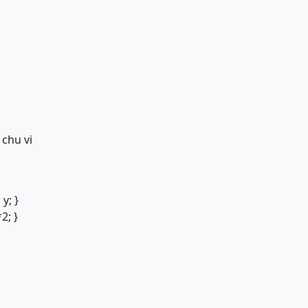
 chu vi
 y; }
2; }