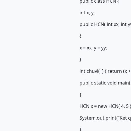
public class HCN {
int x, y;
public HCN( int xx, int y
{
x = xx; y = yy;
}
int chuvi( ) { return (x + 
public static void main(
{
HCN x = new HCN( 4, 5 )
System.out.print(“Ket qu
}