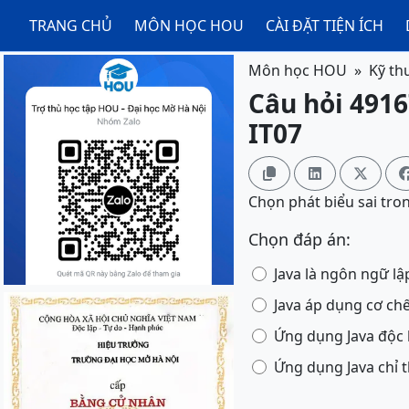
TRANG CHỦ
MÔN HỌC HOU
CÀI ĐẶT TIỆN ÍCH
Môn học HOU
Kỹ th
Câu hỏi 4916
IT07



Chọn phát biểu sai tron
Chọn đáp án:
Java là ngôn ngữ lậ
Java áp dụng cơ ch
Ứng dụng Java độc l
Ứng dụng Java chỉ t