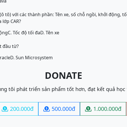
java
ô tô) với các thành phần: Tên xe, số chỗ ngồi, khởi động, tốc
a lớp CAR?
động
C. Tốc độ tối đa
D. Tên xe
t đầu từ?
racle
D. Sun Microsystem
DONATE
ng tôi phát triển sản phẩm tốt hơn, đạt kết quả học
200.000đ
500.000đ
1.000.000đ


