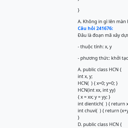
}
A. Không in gì lên màn
Câu hỏi 241676:
Đâu là đoạn mã xây dựn
- thuộc tính: x, y
- phương thức: khởi tạo
A. public class HCN {
int x, y;
HCN( ) { x=0; y=0; }
HCN(int xx, int yy)
{ x = xx; y = yy; }
int dientich( ) { return x
int chuvi( ) { return (x+y
}
D. public class HCN {