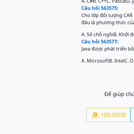
A. C#
B. C++
C. Pascal
D. 
Câu hỏi 563575:
Cho lớp đối tượng CAR (
đâu là phương thức củ
A. Số chỗ ngồi
B. Khởi 
Câu hỏi 563577:
Java được phát triển bắ
A. Microsoft
B. Intel
C. O
Để giúp chú
100.000đ
