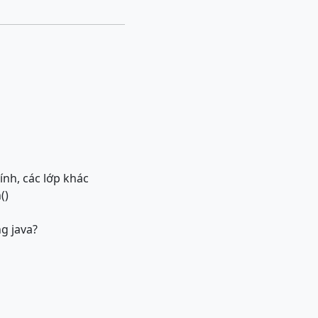
ính, các lớp khác
()
g java?