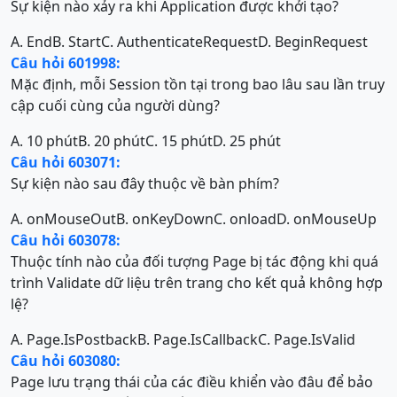
Sự kiện nào xảy ra khi Application được khởi tạo?
A. End
B. Start
C. AuthenticateRequest
D. BeginRequest
Câu hỏi 601998:
Mặc định, mỗi Session tồn tại trong bao lâu sau lần truy
cập cuối cùng của người dùng?
A. 10 phút
B. 20 phút
C. 15 phút
D. 25 phút
Câu hỏi 603071:
Sự kiện nào sau đây thuộc về bàn phím?
A. onMouseOut
B. onKeyDown
C. onload
D. onMouseUp
Câu hỏi 603078:
Thuộc tính nào của đối tượng Page bị tác động khi quá
trình Validate dữ liệu trên trang cho kết quả không hợp
lệ?
A. Page.IsPostback
B. Page.IsCallback
C. Page.IsValid
Câu hỏi 603080:
Page lưu trạng thái của các điều khiển vào đâu để bảo