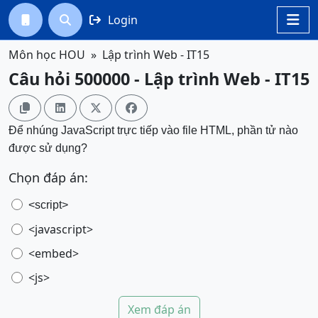
Login




Môn học HOU
Lập trình Web - IT15
Câu hỏi 500000 - Lập trình Web - IT15




Để nhúng JavaScript trực tiếp vào file HTML, phần tử nào
được sử dụng?
Chọn đáp án:
<script>
<javascript>
<embed>
<js>
Xem đáp án