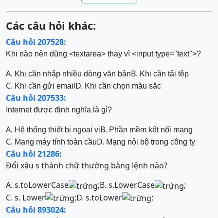
Các câu hỏi khác:
Câu hỏi 207528:
Khi nào nên dùng <textarea> thay vì <input type="text">?
A.
B.
Khi cần nhập nhiều dòng văn bản
Khi cần tải tệp
C.
D.
Khi cần gửi email
Khi cần chọn màu sắc
Câu hỏi 207533:
Internet được định nghĩa là gì?
A.
B.
Hệ thống thiết bị ngoại vi
Phần mềm kết nối mạng
C.
D.
Mạng máy tính toàn cầu
Mạng nội bộ trong công ty
Câu hỏi 21286:
Đổi xâu s thành chữ thường bằng lệnh nào?
A. s.toLowerCase
;
B. s.LowerCase
;
C. s. Lower
;
D. s.toLower
;
Câu hỏi 893024: