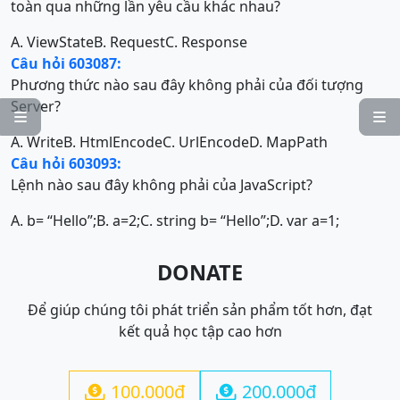
toàn qua những lần yêu cầu khác nhau?
A. ViewState
B. Request
C. Response
Câu hỏi 603087:
Phương thức nào sau đây không phải của đối tượng
Server?


A. Write
B. HtmlEncode
C. UrlEncode
D. MapPath
Câu hỏi 603093:
Lệnh nào sau đây không phải của JavaScript?
A. b= “Hello”;
B. a=2;
C. string b= “Hello”;
D. var a=1;
DONATE
Để giúp chúng tôi phát triển sản phẩm tốt hơn, đạt
kết quả học tập cao hơn
100.000đ
200.000đ

